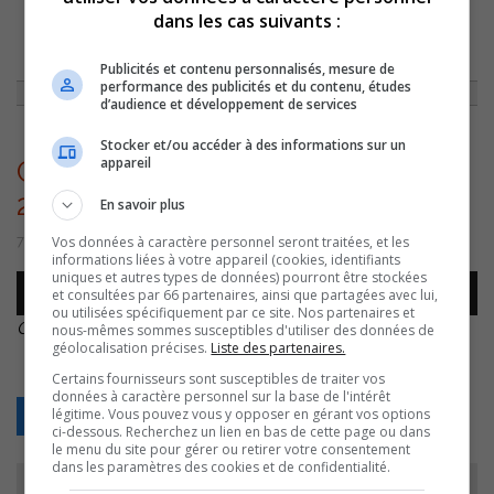
dans les cas suivants :
ACCUEIL
»
CHRONIQUES
»
LA P’TITE RATTÉ VEUT FAIRE SOURIRE LES
AÎNÉS
»
CJSO – 2022-11-07 16 16 05 – 2022-11-07 16 20 59 –
Publicités et contenu personnalisés, mesure de
performance des publicités et du contenu, études
d’audience et développement de services
Stocker et/ou accéder à des informations sur un
appareil
CJSO – 2022-11-07 16 16 05 –
2022-11-07 16 20 59 –
En savoir plus
Vos données à caractère personnel seront traitées, et les
7 novembre 2022 | Par Équipe CJSO
informations liées à votre appareil (cookies, identifiants
uniques et autres types de données) pourront être stockées
Lecteur
et consultées par 66 partenaires, ainsi que partagées avec lui,
00:00
00:00
audio
ou utilisées spécifiquement par ce site. Nos partenaires et
CJSO – 2022-11-07 16 16 05 – 2022-11-07 16 20 59 –
.
nous-mêmes sommes susceptibles d'utiliser des données de
géolocalisation précises.
Liste des partenaires.
Certains fournisseurs sont susceptibles de traiter vos
données à caractère personnel sur la base de l'intérêt
légitime. Vous pouvez vous y opposer en gérant vos options
Retour
ci-dessous. Recherchez un lien en bas de cette page ou dans
le menu du site pour gérer ou retirer votre consentement
dans les paramètres des cookies et de confidentialité.