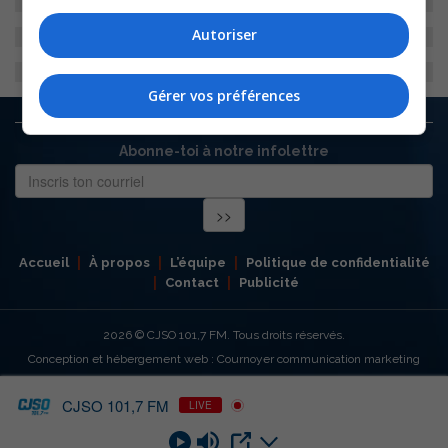
Autoriser
Gérer vos préférences
Abonne-toi à notre infolettre
Accueil
À propos
L’équipe
Politique de confidentialité
Contact
Publicité
2026
© CJSO 101,7 FM. Tous droits réservés.
Conception et hébergement web : Cournoyer communication marketing
CJSO 101,7 FM
LIVE