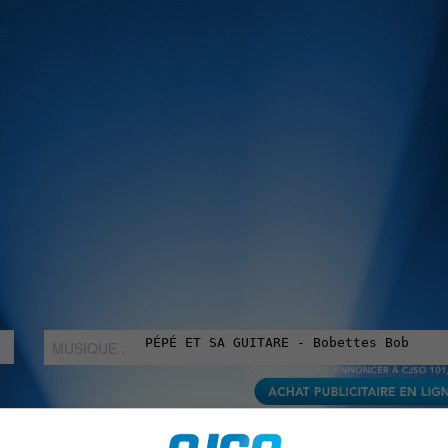
MUSIQUE :
rien manquer à Sorel-Tracy et la région, abonne-toi à notre in