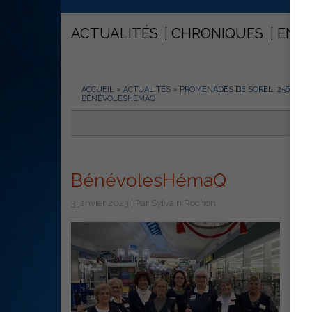
ACTUALITÉS
CHRONIQUES
ENT
ACCUEIL
»
ACTUALITÉS
»
PROMENADES DE SOREL: 256 PERS
BÉNÉVOLESHÉMAQ
BénévolesHémaQ
3 janvier 2023 | Par Sylvain Rochon