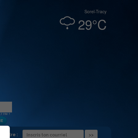
Sorel-Tracy
29°C
folettre :