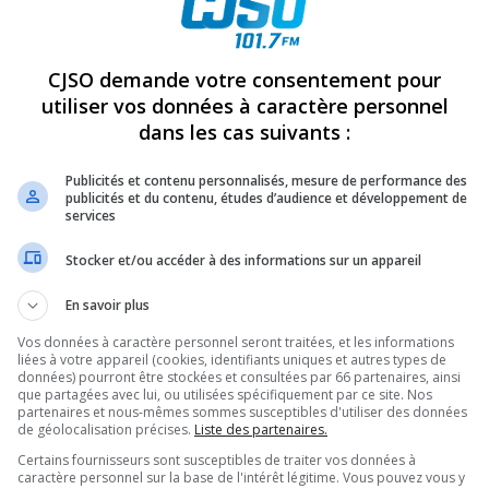
REVUES
OPINION
ÉMISSIONS
CONCOURS
CJSO demande votre consentement pour
utiliser vos données à caractère personnel
dans les cas suivants :
ONNES À LA COLLECTE DE SANG DU TEMPS DES FÊTES
»
Publicités et contenu personnalisés, mesure de performance des
PARTAGEZ
publicités et du contenu, études d’audience et développement de
services
Stocker et/ou accéder à des informations sur un appareil
En savoir plus
Vos données à caractère personnel seront traitées, et les informations
liées à votre appareil (cookies, identifiants uniques et autres types de
données) pourront être stockées et consultées par 66 partenaires, ainsi
que partagées avec lui, ou utilisées spécifiquement par ce site. Nos
partenaires et nous-mêmes sommes susceptibles d'utiliser des données
de géolocalisation précises.
Liste des partenaires.
Certains fournisseurs sont susceptibles de traiter vos données à
caractère personnel sur la base de l'intérêt légitime. Vous pouvez vous y