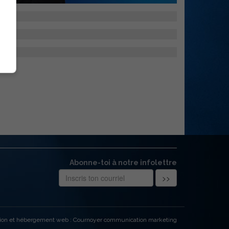
Abonne-toi à notre infolettre
ion et hébergement web : Cournoyer communication marketing