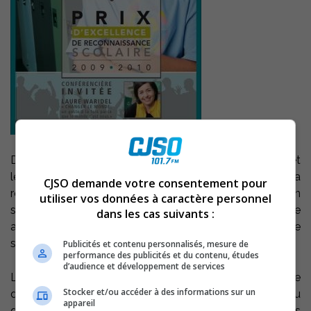
Dans le but de souligner et de promouvoir l’excellence et
le dynamisme des établissements scolaires publics de la
CJSO demande votre consentement pour
région, le Conseil des commissaires de la Commission
utiliser vos données à caractère personnel
scolaire de Sorel-Tracy organise, pour une troisième
dans les cas suivants :
année, l’activité ’’Prix d’excellence de reconnaissance
scolaire’’.
Publicités et contenu personnalisés, mesure de
performance des publicités et du contenu, études
d’audience et développement de services
La présidence d’honneur de l’événement, qui se
Stocker et/ou accéder à des informations sur un
déroulera le jeudi, 25 mars prochain, a été confiée au
appareil
directeur du Centre financier aux entreprises Desjardins