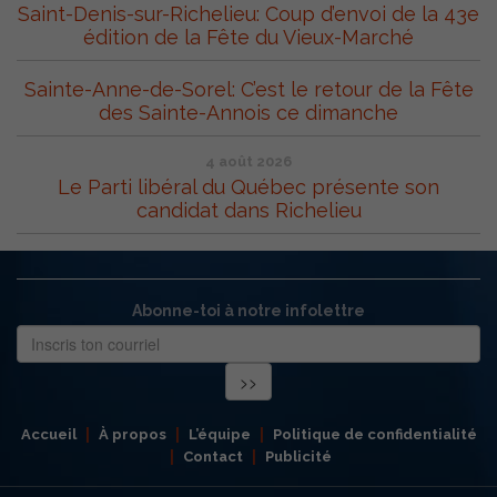
Saint-Denis-sur-Richelieu: Coup d’envoi de la 43e
édition de la Fête du Vieux-Marché
Sainte-Anne-de-Sorel: C’est le retour de la Fête
des Sainte-Annois ce dimanche
4 août 2026
Le Parti libéral du Québec présente son
candidat dans Richelieu
Abonne-toi à notre infolettre
Accueil
À propos
L’équipe
Politique de confidentialité
Contact
Publicité