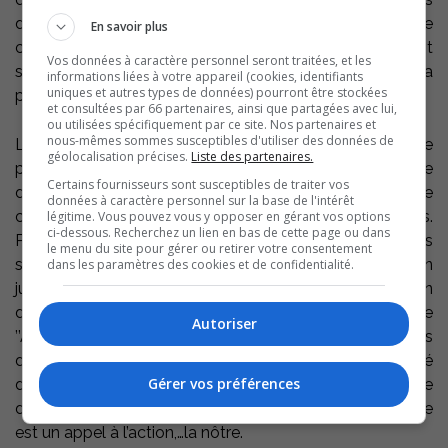
du Richelieu, Stéphane Parent. Ce dernier a précisé que
En savoir plus
chaque initiative à pour but d’améliorer l’environnement
Vos données à caractère personnel seront traitées, et les
scolaire ou le service aux étudiants et favorise la
informations liées à votre appareil (cookies, identifiants
uniques et autres types de données) pourront être stockées
persévérance scolaire, le grand défi de l’heure
et consultées par 66 partenaires, ainsi que partagées avec lui,
ou utilisées spécifiquement par ce site. Nos partenaires et
nous-mêmes sommes susceptibles d'utiliser des données de
La conférencière invitée incarne bien la persévérance
géolocalisation précises.
Liste des partenaires.
puisqu’il s’agit de Laure Waridel, la co-fondatrice
Certains fournisseurs sont susceptibles de traiter vos
d’Équiterre, une organisation vouée à la promotion de
données à caractère personnel sur la base de l'intérêt
choix écologiques et socialement responsables.
légitime. Vous pouvez vous y opposer en gérant vos options
ci-dessous. Recherchez un lien en bas de cette page ou dans
Pionnière du commerce équitable au Québec, elle a mis
le menu du site pour gérer ou retirer votre consentement
sur pied la campagne de sensibilisation et d’action ’’Un
dans les paramètres des cookies et de confidentialité.
juste café’’. Cette sociologue, spécialisée en
développement international, décrit dans son livre
Autoriser
’’Acheter, c’est voter’’ l’importance mais aussi les limites
du commerce équitable et montre la nécessité
Gérer vos préférences
d’instaurer un système économique mondial au service
des populations plutôt que des multinationales. Ce livre
est un appel à l’action,…la nôtre.