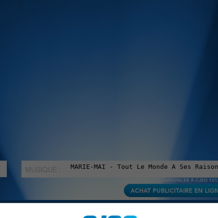
MUSIQUE :
rien manquer à Sorel-Tracy et la région, abonne-toi à notre in