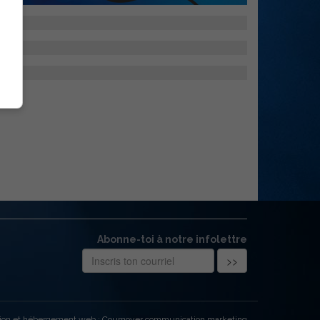
Abonne-toi à notre infolettre
ion et hébergement web : Cournoyer communication marketing