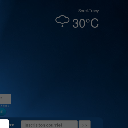
Sorel-Tracy
30°C
folettre :