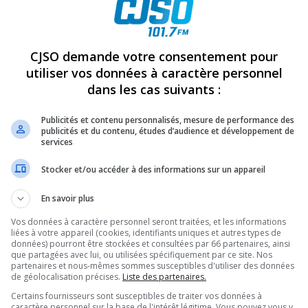
REVUES
OPINION
ÉMISSIONS
CONCOURS
CJSO demande votre consentement pour
utiliser vos données à caractère personnel
dans les cas suivants :
AUCHAMP: LE DÉSORDRE NATUREL DES CHOSES
»
LARGE-CAMILLE-
Publicités et contenu personnalisés, mesure de performance des
PARTAGEZ
publicités et du contenu, études d’audience et développement de
services
Stocker et/ou accéder à des informations sur un appareil
En savoir plus
Vos données à caractère personnel seront traitées, et les informations
liées à votre appareil (cookies, identifiants uniques et autres types de
données) pourront être stockées et consultées par 66 partenaires, ainsi
que partagées avec lui, ou utilisées spécifiquement par ce site. Nos
partenaires et nous-mêmes sommes susceptibles d'utiliser des données
de géolocalisation précises.
Liste des partenaires.
Certains fournisseurs sont susceptibles de traiter vos données à
caractère personnel sur la base de l'intérêt légitime. Vous pouvez vous y