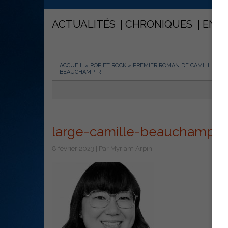
ACTUALITÉS
CHRONIQUES
ENT
ACCUEIL
»
POP ET ROCK
»
PREMIER ROMAN DE CAMILLE BE
BEAUCHAMP-R
large-camille-beauchamp-r
8 février 2023 | Par Myriam Arpin