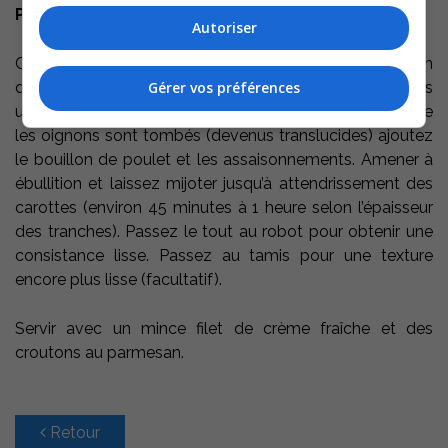
Préparation:
Autoriser
Couper les carottes en tranches fines et les pommes en
Gérer vos préférences
quartier. Hachez l’oignon finement et mettre le tout dans
une casserole dans le beurre fondu. Ajoutez l’ail. Lorsque
les oignons sont tombés (devenus translucides) ajoutez
le bouillon de poulet et les assaisonnements. Amener à
ébullition et laissez mijoter jusqu’à attendrissement des
carottes (environ 45 minutes à 1 heure selon l’épaisseur
des tranches). Passez le tout au robot pour obtenir une
consistance lisse. Passez au tamis pour une texture
encore plus lisse (facultatif).
Servir avec un mince filet de crème fraîche et des
croutons au parmesan.
Retour