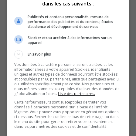
dans les cas suivants :
– 6 grosses carottes
Publicités et contenu personnalisés, mesure de
– 2 pommes
performance des publicités et du contenu, études
d’audience et développement de services
– 1 gros oignon espagnol
Stocker et/ou accéder à des informations sur un
appareil
– 4 gousses d’ail
En savoir plus
Vos données à caractère personnel seront traitées, et les
– 2 litres de bouillon de poulet
informations liées à votre appareil (cookies, identifiants
uniques et autres types de données) pourront être stockées
et consultées par 66 partenaires, ainsi que partagées avec lui,
– 1 c.-a-thé de safran
ou utilisées spécifiquement par ce site. Nos partenaires et
nous-mêmes sommes susceptibles d'utiliser des données de
géolocalisation précises.
Liste des partenaires.
– 1 c.-à-thé de cari
Certains fournisseurs sont susceptibles de traiter vos
données à caractère personnel sur la base de l'intérêt
– 1 c.-à-thé d’herbes de provence
légitime. Vous pouvez vous y opposer en gérant vos options
ci-dessous. Recherchez un lien en bas de cette page ou dans
le menu du site pour gérer ou retirer votre consentement
– sel et poivre au goût
dans les paramètres des cookies et de confidentialité.