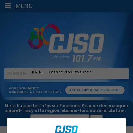
MENU
MUSIQUE
:
Meta bloque les infos sur Facebook. Pour ne rien manquer
à Sorel-Tracy et la région, abonne-toi à notre infolettre :