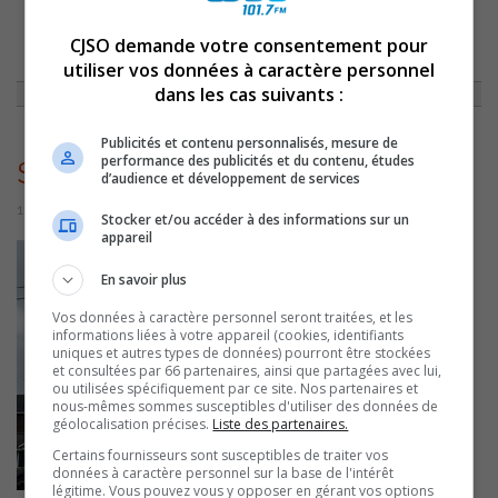
CJSO demande votre consentement pour
ACCUEIL
»
ACTUALITÉS
»
PORTES OUVERTES À LA DISTILLERIE LES
SUBVERSIFS LE 6 JUIN
»
SUBVERSIFS
utiliser vos données à caractère personnel
dans les cas suivants :
Publicités et contenu personnalisés, mesure de
performance des publicités et du contenu, études
Subversifs
d’audience et développement de services
11 mai 2026 | Par Sylvain Rochon
Stocker et/ou accéder à des informations sur un
appareil
En savoir plus
Vos données à caractère personnel seront traitées, et les
informations liées à votre appareil (cookies, identifiants
uniques et autres types de données) pourront être stockées
et consultées par 66 partenaires, ainsi que partagées avec lui,
ou utilisées spécifiquement par ce site. Nos partenaires et
nous-mêmes sommes susceptibles d'utiliser des données de
géolocalisation précises.
Liste des partenaires.
Certains fournisseurs sont susceptibles de traiter vos
données à caractère personnel sur la base de l'intérêt
légitime. Vous pouvez vous y opposer en gérant vos options