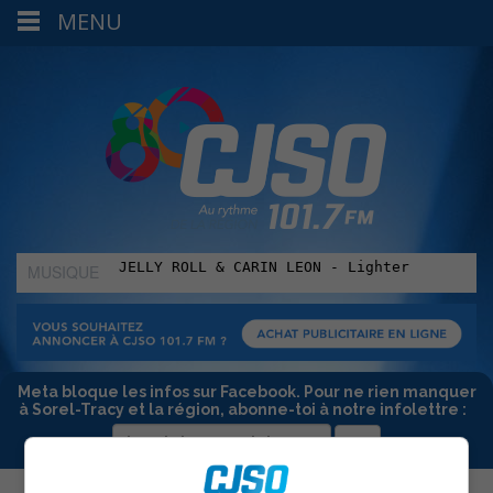
MENU
MUSIQUE
:
Meta bloque les infos sur Facebook. Pour ne rien manquer
à Sorel-Tracy et la région, abonne-toi à notre infolettre :