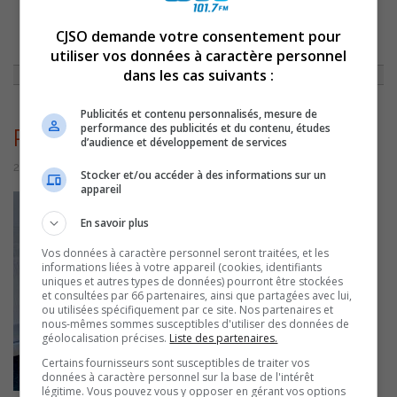
CJSO demande votre consentement pour
ACCUEIL
»
ACTUALITÉS
»
PNEUS D’HIVER OBLIGATOIRES : PLUS QU’UN
MOIS AVANT LE 1ER DÉCEMBRE!
»
PNEUSHIVER
utiliser vos données à caractère personnel
dans les cas suivants :
Publicités et contenu personnalisés, mesure de
performance des publicités et du contenu, études
PneusHiver
d’audience et développement de services
2 novembre 2022 | Par Sylvain Rochon
Stocker et/ou accéder à des informations sur un
appareil
En savoir plus
Vos données à caractère personnel seront traitées, et les
informations liées à votre appareil (cookies, identifiants
uniques et autres types de données) pourront être stockées
et consultées par 66 partenaires, ainsi que partagées avec lui,
ou utilisées spécifiquement par ce site. Nos partenaires et
nous-mêmes sommes susceptibles d'utiliser des données de
géolocalisation précises.
Liste des partenaires.
Certains fournisseurs sont susceptibles de traiter vos
données à caractère personnel sur la base de l'intérêt
légitime. Vous pouvez vous y opposer en gérant vos options