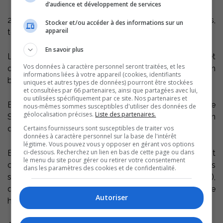
d’audience et développement de services
25 équipes prennent part au tournoi, 400 joueuses,
Stocker et/ou accéder à des informations sur un
appareil
toutes dans la classe A.
En savoir plus
Le match d’ouverture est prévu aujourd’hui, à 18h45 et
Vos données à caractère personnel seront traitées, et les
opposera les Cyclones aux Blades de Pierrefonds, en
informations liées à votre appareil (cookies, identifiants
bantam.
uniques et autres types de données) pourront être stockées
et consultées par 66 partenaires, ainsi que partagées avec lui,
ou utilisées spécifiquement par ce site. Nos partenaires et
En terminant, au basketball féminin, les Vaillantes de
nous-mêmes sommes susceptibles d'utiliser des données de
géolocalisation précises.
Liste des partenaires.
Sainte-Victoire participent à un tournoi à Québec en fin
Certains fournisseurs sont susceptibles de traiter vos
de semaine.
données à caractère personnel sur la base de l'intérêt
légitime. Vous pouvez vous y opposer en gérant vos options
ci-dessous. Recherchez un lien en bas de cette page ou dans
En hockey, les Rebelles du Cégep de Sorel-Tracy jouent
le menu du site pour gérer ou retirer votre consentement
ce soir leur dernier match avant la pause des fêtes. Ils
dans les paramètres des cookies et de confidentialité.
seront à Trois-Rivières, contre le Collège Laflèche (4e),
qui les devance au classement de la ligue collégial de
Autoriser
hockey masculin du Québec.