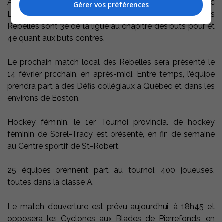
Avec une victoire, les Rebelles seraient à égalité avec
Gérer vos préférences
Laflèche à 16 points en 14 rencontres. Par contre les
Rebelles sont 3e de la ligue au chapitre des buts pour et
4e quant aux buts contres.
Le prochain match local des Rebelles sera présenté le
14 février prochain, en après-midi. Entre temps, l’équipe
prendra part à des Défis collégiaux à Québec et dans les
environs de Boston.
Hockey féminin, le 1er Tournoi provincial de hockey
féminin de Sorel-Tracy est présenté, en fin de semaine
au Centre sportif de St-Robert.
25 équipes prennent part au tournoi, 400 joueuses,
toutes dans la classe A.
Le match d’ouverture est prévu aujourd’hui, à 18h45 et
opposera les Cyclones aux Blades de Pierrefonds, en