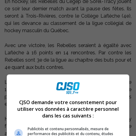
En hockey, les Rebelles du Cégep de Sorel-Tracy jouent
ce soir leur dernier match avant la pause des fêtes. Ils
seront à Trois-Rivières, contre le Collège Laflèche (4e),
qui les devance au classement de la ligue collégial de
hockey masculin du Québec.
Avec une victoire, les Rebelles seraient à égalité avec
Laflèche à 16 points en 14 rencontres. Par contre les
Rebelles sont 3e de la ligue au chapitre des buts pour et
4e quant aux buts contres.
Le prochain match local des Rebelles sera présenté le
14 février prochain, en après-midi. Entre temps, l’équipe
prendra part à des Défis collégiaux à Québec et dans les
CJSO demande votre consentement pour
environs de Boston.
utiliser vos données à caractère personnel
dans les cas suivants :
Hockey féminin, le 1er Tournoi provincial de hockey
féminin de Sorel-Tracy est présenté, en fin de semaine
Publicités et contenu personnalisés, mesure de
au Centre sportif de St-Robert.
performance des publicités et du contenu, études