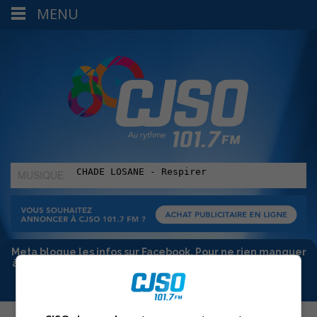
MENU
MUSIQUE
:
Meta bloque les infos sur Facebook. Pour ne rien manquer
à Sorel-Tracy et la région, abonne-toi à notre infolettre :