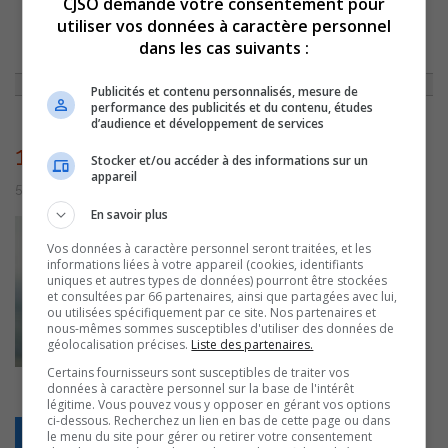
CJSO demande votre consentement pour
utiliser vos données à caractère personnel
dans les cas suivants :
ACCUEIL
»
ACTUALITÉS
»
PLUS DE 265 000 $ POUR FAIRE TOURNER LES
ÉOLIENNES VERTICA
»
1416
Publicités et contenu personnalisés, mesure de
performance des publicités et du contenu, études
d’audience et développement de services
1416
Stocker et/ou accéder à des informations sur un
appareil
5 juillet 2016 | Par admin
En savoir plus
Vos données à caractère personnel seront traitées, et les
informations liées à votre appareil (cookies, identifiants
uniques et autres types de données) pourront être stockées
et consultées par 66 partenaires, ainsi que partagées avec lui,
ou utilisées spécifiquement par ce site. Nos partenaires et
nous-mêmes sommes susceptibles d'utiliser des données de
géolocalisation précises.
Liste des partenaires.
Certains fournisseurs sont susceptibles de traiter vos
données à caractère personnel sur la base de l'intérêt
légitime. Vous pouvez vous y opposer en gérant vos options
ci-dessous. Recherchez un lien en bas de cette page ou dans
Retour
le menu du site pour gérer ou retirer votre consentement