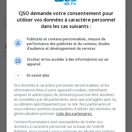
CJSO demande votre consentement pour
ACCUEIL
»
ACTUALITÉS
»
PLQ : ANTHONY SAURIOL PEU PRÉOCCUPÉ PAR
SA DÉSIGNATION TARDIVE À TITRE DE CANDIDAT
»
ANTHONYSAURIOLPLQ
utiliser vos données à caractère personnel
dans les cas suivants :
Publicités et contenu personnalisés, mesure de
performance des publicités et du contenu, études
AnthonySauriolPLQ
d’audience et développement de services
14 septembre 2022 | Par Sylvain Rochon
Stocker et/ou accéder à des informations sur un
appareil
En savoir plus
Vos données à caractère personnel seront traitées, et les
informations liées à votre appareil (cookies, identifiants
uniques et autres types de données) pourront être stockées
et consultées par 66 partenaires, ainsi que partagées avec lui,
ou utilisées spécifiquement par ce site. Nos partenaires et
nous-mêmes sommes susceptibles d'utiliser des données de
géolocalisation précises.
Liste des partenaires.
Certains fournisseurs sont susceptibles de traiter vos
données à caractère personnel sur la base de l'intérêt
légitime. Vous pouvez vous y opposer en gérant vos options