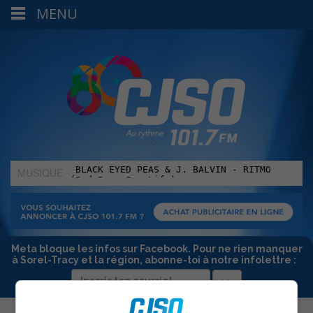
MENU
MUSIQUE
:
Meta bloque les infos sur Facebook. Pour ne rien manquer
à Sorel-Tracy et la région, abonne-toi à notre infolettre :