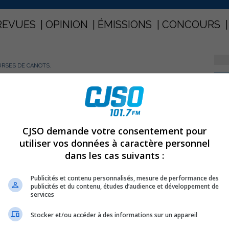
REVUES
OPINION
ÉMISSIONS
CONCOURS
URSES DE CANOTS.
PARTAGEZ
aux courses de canots.
CJSO demande votre consentement pour
utiliser vos données à caractère personnel
dans les cas suivants :
ir à 19h00 que se tiendra la course 5 km Line Bouchard
’une centaine de coureurs de partout au Québec y sont
Publicités et contenu personnalisés, mesure de performance des
publicités et du contenu, études d’audience et développement de
e avant la course et le coût est de 12.00$.
services
elieu en Fête , il y aura trois courses de canots sur la
Stocker et/ou accéder à des informations sur un appareil
urs avec le départ à 11h30 et dimanche , il y aura deux