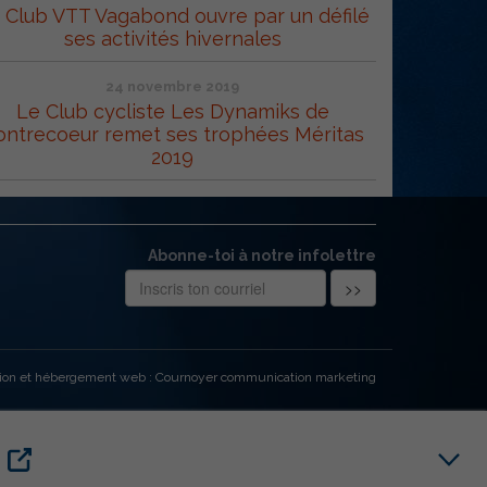
 Club VTT Vagabond ouvre par un défilé
ses activités hivernales
24 novembre 2019
Le Club cycliste Les Dynamiks de
ontrecoeur remet ses trophées Méritas
2019
Abonne-toi à notre infolettre
ion et hébergement web : Cournoyer communication marketing