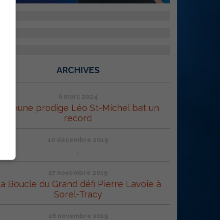
ARCHIVES
6 mars 2024
Le jeune prodige Léo St-Michel bat un
record
10 décembre 2019
.
27 novembre 2019
a Boucle du Grand défi Pierre Lavoie à
Sorel-Tracy
26 novembre 2019