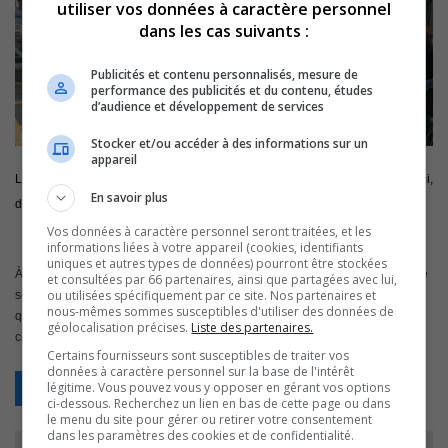
utiliser vos données à caractère personnel
dans les cas suivants :
Publicités et contenu personnalisés, mesure de
performance des publicités et du contenu, études
d’audience et développement de services
Stocker et/ou accéder à des informations sur un
appareil
Le sorelois Pierre Bouchard a complété le demi-marathon de Miami,
En savoir plus
dimanche dernier, avec un chrono de 1h29m33s.
Vos données à caractère personnel seront traitées, et les
informations liées à votre appareil (cookies, identifiants
uniques et autres types de données) pourront être stockées
À son 100e demi-marathon en carrière, Bouchard a terminé à un dixième de
et consultées par 66 partenaires, ainsi que partagées avec lui,
ou utilisées spécifiquement par ce site. Nos partenaires et
seconde du deuxième plus rapide de sa catégorie des 50 à 54 ans. Celui
nous-mêmes sommes susceptibles d'utiliser des données de
qu’on surnomme «the white Kenyan» a terminé au total 167e sur 14 464
géolocalisation précises.
Liste des partenaires.
coureurs.
Certains fournisseurs sont susceptibles de traiter vos
données à caractère personnel sur la base de l'intérêt
légitime. Vous pouvez vous y opposer en gérant vos options
Retour
ci-dessous. Recherchez un lien en bas de cette page ou dans
le menu du site pour gérer ou retirer votre consentement
dans les paramètres des cookies et de confidentialité.