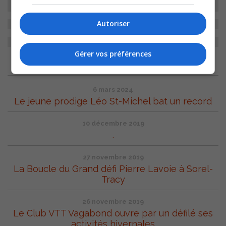
Autoriser
Gérer vos préférences
ARCHIVES
6 mars 2024
Le jeune prodige Léo St-Michel bat un record
10 décembre 2019
.
27 novembre 2019
La Boucle du Grand défi Pierre Lavoie à Sorel-
Tracy
26 novembre 2019
Le Club VTT Vagabond ouvre par un défilé ses
activités hivernales