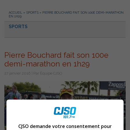
ACCUEIL
»
SPORTS
»
PIERRE BOUCHARD FAIT SON 100E DEMI-MARATHON
EN 1H29
SPORTS
Pierre Bouchard fait son 100e
demi-marathon en 1h29
27 janvier 2016 | Par Équipe CJSO
CJSO demande votre consentement pour