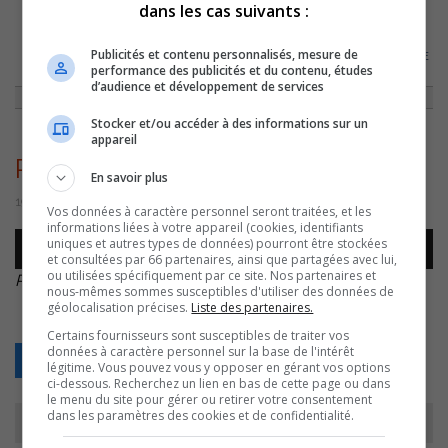
dans les cas suivants :
ACCUEIL
»
ENTREVUES
»
PHILIPPE MANNING NOUS DONNE UN AVANT-
Publicités et contenu personnalisés, mesure de
GOÛT DU RENDEZ-VOUS PANQUÉBÉCOIS DE SECONDAIRE EN SPECTACLE
performance des publicités et du contenu, études
»
PHILIPPE MANNING
d’audience et développement de services
Stocker et/ou accéder à des informations sur un
appareil
Philippe Manning
En savoir plus
19 août 2016 | Par Journaliste CJSO
Vos données à caractère personnel seront traitées, et les
informations liées à votre appareil (cookies, identifiants
Lecteur
uniques et autres types de données) pourront être stockées
00:00
00:00
audio
et consultées par 66 partenaires, ainsi que partagées avec lui,
ou utilisées spécifiquement par ce site. Nos partenaires et
Philippe Manning
.
nous-mêmes sommes susceptibles d'utiliser des données de
géolocalisation précises.
Liste des partenaires.
Certains fournisseurs sont susceptibles de traiter vos
données à caractère personnel sur la base de l'intérêt
Retour
légitime. Vous pouvez vous y opposer en gérant vos options
ci-dessous. Recherchez un lien en bas de cette page ou dans
le menu du site pour gérer ou retirer votre consentement
dans les paramètres des cookies et de confidentialité.