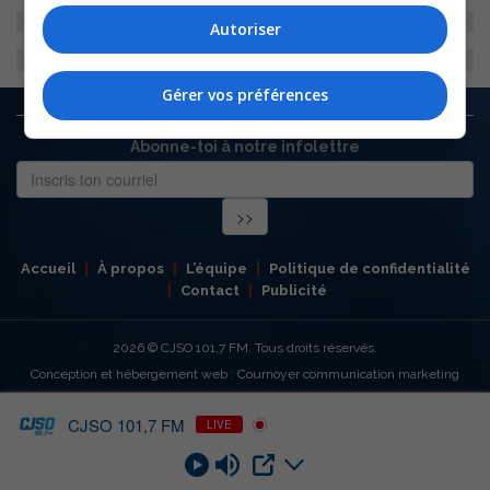
Autoriser
Gérer vos préférences
Abonne-toi à notre infolettre
Accueil
À propos
L’équipe
Politique de confidentialité
Contact
Publicité
2026
© CJSO 101,7 FM. Tous droits réservés.
Conception et hébergement web : Cournoyer communication marketing
CJSO 101,7 FM
LIVE