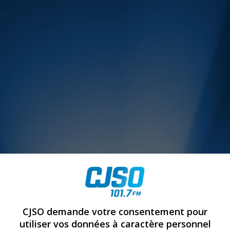
MUSIQUE :
CJSO demande votre consentement pour
utiliser vos données à caractère personnel
rien manquer à Sorel-Tracy et la région, abonne-toi à notre in