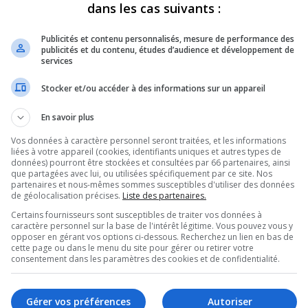
dans les cas suivants :
REVUES
OPINION
ÉMISSIONS
CONCOURS
Publicités et contenu personnalisés, mesure de performance des
publicités et du contenu, études d’audience et développement de
services
Stocker et/ou accéder à des informations sur un appareil
ANS UNE UNITÉ D’HABITATIONS DU RANG NORD
»
INGRID ASSELIN – CUT
En savoir plus
PARTAGEZ
Vos données à caractère personnel seront traitées, et les informations
liées à votre appareil (cookies, identifiants uniques et autres types de
données) pourront être stockées et consultées par 66 partenaires, ainsi
que partagées avec lui, ou utilisées spécifiquement par ce site. Nos
tion
partenaires et nous-mêmes sommes susceptibles d'utiliser des données
de géolocalisation précises.
Liste des partenaires.
Certains fournisseurs sont susceptibles de traiter vos données à
caractère personnel sur la base de l'intérêt légitime. Vous pouvez vous y
Utilisez
00:00
opposer en gérant vos options ci-dessous. Recherchez un lien en bas de
les
cette page ou dans le menu du site pour gérer ou retirer votre
flèches
consentement dans les paramètres des cookies et de confidentialité.
haut/bas
pour
augmenter
Gérer vos préférences
Autoriser