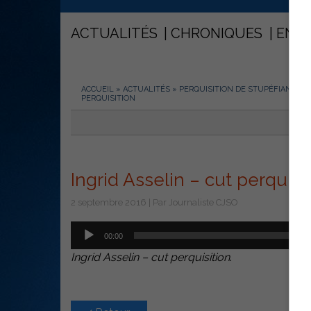
ACTUALITÉS
CHRONIQUES
ENT
ACCUEIL
»
ACTUALITÉS
»
PERQUISITION DE STUPÉFIANTS D
PERQUISITION
Ingrid Asselin – cut perquisi
2 septembre 2016 | Par Journaliste CJSO
Lecteur
00:00
audio
Ingrid Asselin – cut perquisition
.