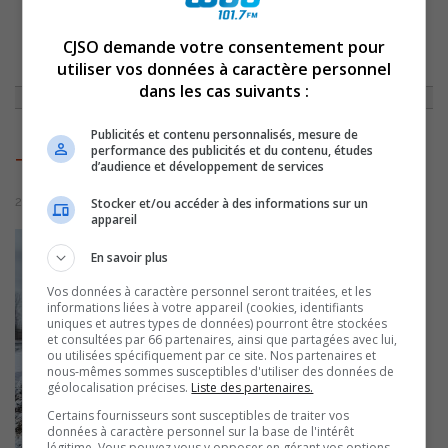
CJSO demande votre consentement pour
ACCUEIL
»
ACTUALITÉS
»
UNE PELLETÉE DE TERRE POUR OFFICIALISER
LA CONSTRUCTION DU PROJET TEHNOPÔLE CONTRECOEUR
»
utiliser vos données à caractère personnel
TECHNOPOLECONTRECOEUR
dans les cas suivants :
Publicités et contenu personnalisés, mesure de
performance des publicités et du contenu, études
TechnopoleContrecoeur
d’audience et développement de services
21 décembre 2022 | Par Sylvain Rochon
Stocker et/ou accéder à des informations sur un
appareil
En savoir plus
Vos données à caractère personnel seront traitées, et les
informations liées à votre appareil (cookies, identifiants
uniques et autres types de données) pourront être stockées
et consultées par 66 partenaires, ainsi que partagées avec lui,
ou utilisées spécifiquement par ce site. Nos partenaires et
nous-mêmes sommes susceptibles d'utiliser des données de
géolocalisation précises.
Liste des partenaires.
Certains fournisseurs sont susceptibles de traiter vos
données à caractère personnel sur la base de l'intérêt
légitime. Vous pouvez vous y opposer en gérant vos options