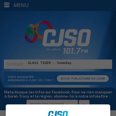
MENU
MUSIQUE
:
Meta bloque les infos sur Facebook. Pour ne rien manquer
à Sorel-Tracy et la région, abonne-toi à notre infolettre :