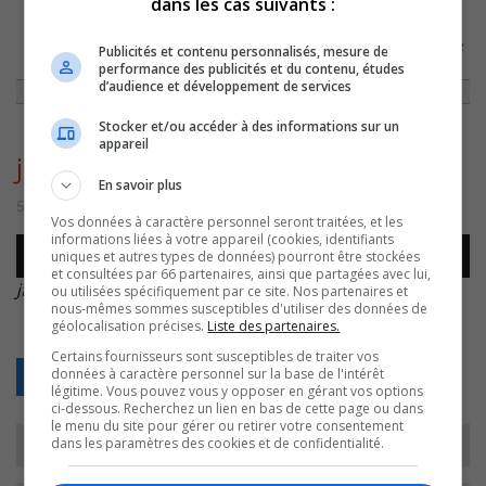
dans les cas suivants :
ACCUEIL
»
ACTUALITÉS
»
LE PDG D’AIR TRANSAT PRÉSIDENT D’HONNEUR
Publicités et contenu personnalisés, mesure de
DU SOUPER BÉNÉFICE DE L’ADIRS
»
JF-LEMAY-ADIRS-POISSONS
performance des publicités et du contenu, études
d’audience et développement de services
Stocker et/ou accéder à des informations sur un
appareil
jf-lemay-adirs-poissons
En savoir plus
5 octobre 2016 | Par Équipe CJSO
Vos données à caractère personnel seront traitées, et les
informations liées à votre appareil (cookies, identifiants
Lecteur
uniques et autres types de données) pourront être stockées
00:00
00:00
audio
et consultées par 66 partenaires, ainsi que partagées avec lui,
jf-lemay-adirs-poissons
.
ou utilisées spécifiquement par ce site. Nos partenaires et
nous-mêmes sommes susceptibles d'utiliser des données de
géolocalisation précises.
Liste des partenaires.
Certains fournisseurs sont susceptibles de traiter vos
données à caractère personnel sur la base de l'intérêt
Retour
légitime. Vous pouvez vous y opposer en gérant vos options
ci-dessous. Recherchez un lien en bas de cette page ou dans
le menu du site pour gérer ou retirer votre consentement
dans les paramètres des cookies et de confidentialité.