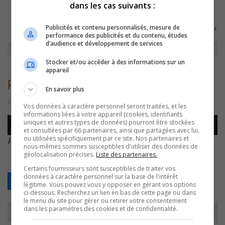
dans les cas suivants :
ACCUEIL
»
ACTUALITÉS
»
PATRICK PÉLOQUIN VEUT QUE LES JEUNES
Publicités et contenu personnalisés, mesure de
SORELOIS APPRENNENT LEUR HISTOIRE RÉGIONALE
»
PATRICK PÉLOQUIN
performance des publicités et du contenu, études
– HISTOIRE CUT2
d’audience et développement de services
Stocker et/ou accéder à des informations sur un
appareil
Patrick Péloquin – Histoire cut2
En savoir plus
1 août 2016 | Par Journaliste CJSO
Vos données à caractère personnel seront traitées, et les
informations liées à votre appareil (cookies, identifiants
Lecteur
uniques et autres types de données) pourront être stockées
00:00
00:00
audio
et consultées par 66 partenaires, ainsi que partagées avec lui,
ou utilisées spécifiquement par ce site. Nos partenaires et
Patrick Péloquin – Histoire cut2
.
nous-mêmes sommes susceptibles d'utiliser des données de
géolocalisation précises.
Liste des partenaires.
Certains fournisseurs sont susceptibles de traiter vos
données à caractère personnel sur la base de l'intérêt
Retour
légitime. Vous pouvez vous y opposer en gérant vos options
ci-dessous. Recherchez un lien en bas de cette page ou dans
le menu du site pour gérer ou retirer votre consentement
dans les paramètres des cookies et de confidentialité.