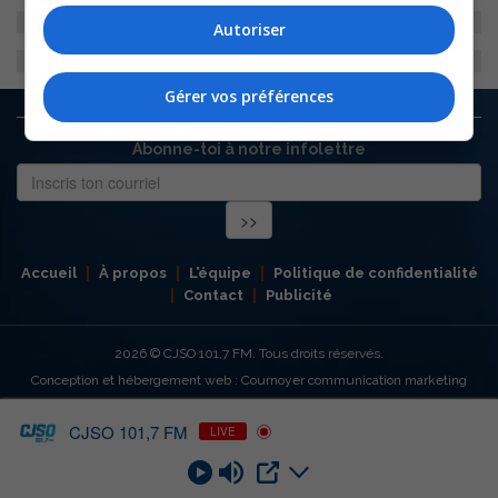
Autoriser
Gérer vos préférences
Abonne-toi à notre infolettre
Accueil
À propos
L’équipe
Politique de confidentialité
Contact
Publicité
2026
© CJSO 101,7 FM. Tous droits réservés.
Conception et hébergement web : Cournoyer communication marketing
CJSO 101,7 FM
LIVE