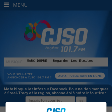
MENU
MUSIQUE
:
Meta bloque les infos sur Facebook. Pour ne rien manquer
à Sorel-Tracy et la région, abonne-toi à notre infolettre :