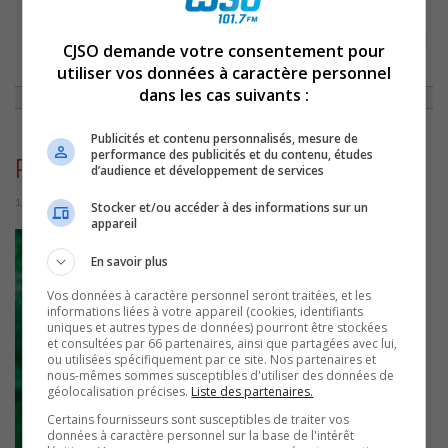
ACCUEIL
»
ACTUALITÉS
»
PATRICK PÉLOQUIN FAIT DE LA PROTECTION DE
CJSO demande votre consentement pour
L’ENVIRONNEMENT SON PREMIER ENGAGEMENT MAJEUR
»
utiliser vos données à caractère personnel
PATRICKPÉLOQUINENVIRONNEMENT
dans les cas suivants :
Publicités et contenu personnalisés, mesure de
performance des publicités et du contenu, études
PatrickPéloquinEnvironnement
d’audience et développement de services
13 octobre 2022 | Par Sylvain Rochon
Stocker et/ou accéder à des informations sur un
appareil
En savoir plus
Vos données à caractère personnel seront traitées, et les
informations liées à votre appareil (cookies, identifiants
uniques et autres types de données) pourront être stockées
et consultées par 66 partenaires, ainsi que partagées avec lui,
ou utilisées spécifiquement par ce site. Nos partenaires et
nous-mêmes sommes susceptibles d'utiliser des données de
géolocalisation précises.
Liste des partenaires.
Certains fournisseurs sont susceptibles de traiter vos
données à caractère personnel sur la base de l'intérêt