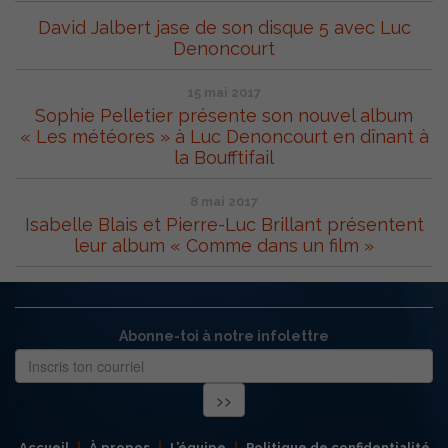
David Jalbert jase de son disque 5 avec Luc
Denoncourt
15 mai 2017
Sophie Pelletier présente son nouvel album
« Les météores » à Luc Denoncourt en dînant à
la Boufftifail
8 mai 2017
Isabelle Blais et Pierre-Luc Brillant présentent
leur album « Comme dans un film »
Abonne-toi à notre infolettre
Accueil
À propos
L’équipe
Politique de confidentialité