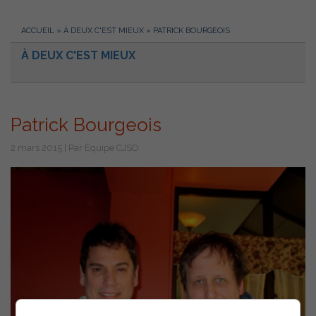
ACCUEIL
»
À DEUX C'EST MIEUX
»
PATRICK BOURGEOIS
À DEUX C'EST MIEUX
Patrick Bourgeois
2 mars 2015 | Par Équipe CJSO