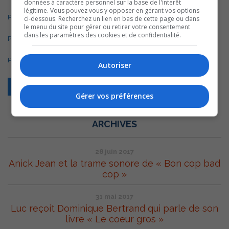
données à caractère personnel sur la base de l'intérêt
légitime. Vous pouvez vous y opposer en gérant vos options
Partie 2
ci-dessous. Recherchez un lien en bas de cette page ou dans
le menu du site pour gérer ou retirer votre consentement
dans les paramètres des cookies et de confidentialité.
Partie 3
Partie 4
Autoriser
Retour
Gérer vos préférences
ARCHIVES
28 juin 2017
Anick Jean et la trame sonore de « Bon cop bad
cop »
31 mai 2017
Luc reçoit Dominique Bertrand qui parle de son
livre « Le coeur gros »