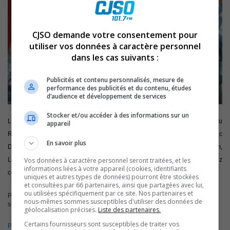
CJSO demande votre consentement pour
utiliser vos données à caractère personnel
dans les cas suivants :
Publicités et contenu personnalisés, mesure de
performance des publicités et du contenu, études
d’audience et développement de services
Stocker et/ou accéder à des informations sur un
Le 27 février 2015, dans le cadre d’À Deux C’est Mieux en direct du
appareil
Restaurant La Boufftifaill (293, Boulevard Fiset) à Sorel-Tracy, Luc
En savoir plus
Denoncourt recevait Patrick Bourgeois. Il nous a parlé du plus récent album,
Vos données à caractère personnel seront traitées, et les
Les B.B. 25 ans et plus encore. Pour plus d’informations, vous pouvez
informations liées à votre appareil (cookies, identifiants
consulter le
lesbb25ans.com
uniques et autres types de données) pourront être stockées
et consultées par 66 partenaires, ainsi que partagées avec lui,
ou utilisées spécifiquement par ce site. Nos partenaires et
Pour ré-entendre ou télécharger les extraits d’émission, cliquez sur les liens
nous-mêmes sommes susceptibles d'utiliser des données de
suivants:
géolocalisation précises.
Liste des partenaires.
Certains fournisseurs sont susceptibles de traiter vos
Partie 1