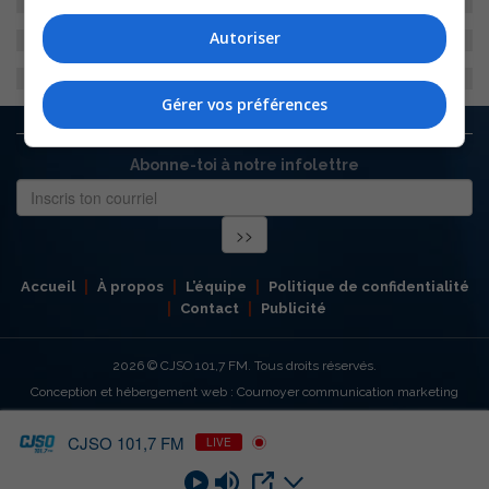
Autoriser
Gérer vos préférences
Abonne-toi à notre infolettre
Accueil
À propos
L’équipe
Politique de confidentialité
Contact
Publicité
2026
© CJSO 101,7 FM. Tous droits réservés.
Conception et hébergement web : Cournoyer communication marketing
CJSO 101,7 FM
LIVE