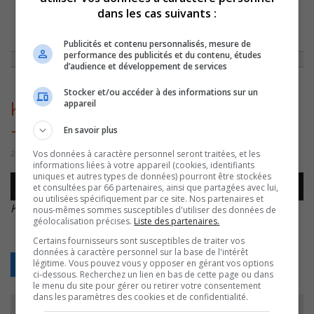
dans les cas suivants :
ACCUEIL
»
ENTREVUES
»
PARTY! LE NOUVEAU PROJET DE KRYSTEL
MONGEAU
»
KRYSTEL MONGEAU – 26 OCTOBRE –
Publicités et contenu personnalisés, mesure de
performance des publicités et du contenu, études
d’audience et développement de services
Stocker et/ou accéder à des informations sur un
appareil
KRYSTEL MONGEAU – 26 octobre
–
En savoir plus
Vos données à caractère personnel seront traitées, et les
26 octobre 2022 | Par Équipe CJSO
informations liées à votre appareil (cookies, identifiants
uniques et autres types de données) pourront être stockées
Lecteur
et consultées par 66 partenaires, ainsi que partagées avec lui,
00:00
00:00
audio
ou utilisées spécifiquement par ce site. Nos partenaires et
KRYSTEL MONGEAU – 26 octobre –
.
nous-mêmes sommes susceptibles d'utiliser des données de
géolocalisation précises.
Liste des partenaires.
Certains fournisseurs sont susceptibles de traiter vos
données à caractère personnel sur la base de l'intérêt
légitime. Vous pouvez vous y opposer en gérant vos options
Retour
ci-dessous. Recherchez un lien en bas de cette page ou dans
le menu du site pour gérer ou retirer votre consentement
dans les paramètres des cookies et de confidentialité.