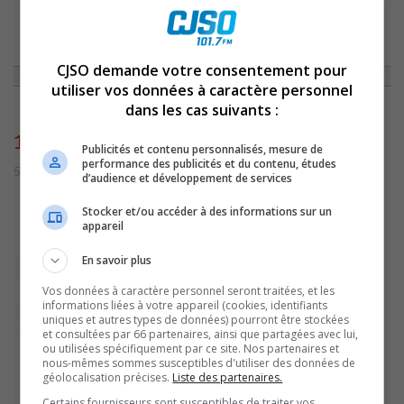
ACCUEIL
»
ACTUALITÉS
»
PARTAGER UN CADEAU UNIQUE…DONNEZ DU
SANG…DONNEZ LA VIE
»
1076
CJSO demande votre consentement pour
utiliser vos données à caractère personnel
dans les cas suivants :
1076
Publicités et contenu personnalisés, mesure de
performance des publicités et du contenu, études
5 juillet 2016 | Par admin
d’audience et développement de services
Stocker et/ou accéder à des informations sur un
appareil
En savoir plus
Vos données à caractère personnel seront traitées, et les
informations liées à votre appareil (cookies, identifiants
uniques et autres types de données) pourront être stockées
et consultées par 66 partenaires, ainsi que partagées avec lui,
ou utilisées spécifiquement par ce site. Nos partenaires et
nous-mêmes sommes susceptibles d'utiliser des données de
géolocalisation précises.
Liste des partenaires.
Certains fournisseurs sont susceptibles de traiter vos