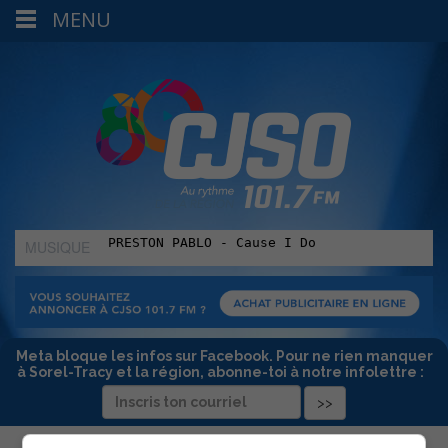
MENU
MUSIQUE
:
Meta bloque les infos sur Facebook. Pour ne rien manquer
à Sorel-Tracy et la région, abonne-toi à notre infolettre :