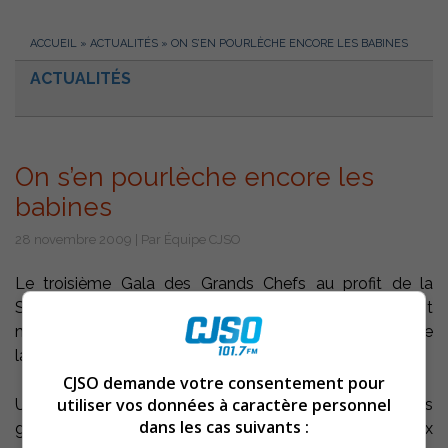
ACCUEIL
»
ACTUALITÉS
»
ON S’EN POURLÈCHE ENCORE LES BABINES
ACTUALITÉS
On s’en pourlèche encore les
babines
28 novembre 2009 | Par Équipe CJSO
Le troisième Gala des Grands Chefs au profit de la
Société canadienne du cancer, tenu à Sorel-Tracy, est
maintenant chose du passé par contre, les épicuriens de
la bonne chair s’en pourlèchent encore les babines.
CJSO demande votre consentement pour
utiliser vos données à caractère personnel
Un menu savamment concocté par les plus
dans les cas suivants :
grands chefs de la régionmet d’ailleurs, a su plaire aux