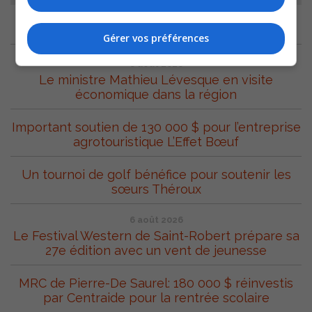
ARCHIVES
Gérer vos préférences
8 août 2026
Le ministre Mathieu Lévesque en visite
économique dans la région
Important soutien de 130 000 $ pour l’entreprise
agrotouristique L’Effet Bœuf
Un tournoi de golf bénéfice pour soutenir les
sœurs Théroux
6 août 2026
Le Festival Western de Saint-Robert prépare sa
27e édition avec un vent de jeunesse
MRC de Pierre-De Saurel: 180 000 $ réinvestis
par Centraide pour la rentrée scolaire