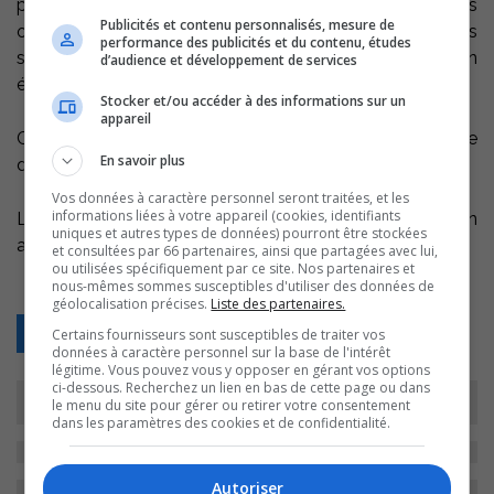
plus fines gueules. Une quarantaine de peintures
Publicités et contenu personnalisés, mesure de
originales et une cinquantaine de cadeaux de toutes
performance des publicités et du contenu, études
sortes ont été tirés durant la soirée, animée par un
d’audience et développement de services
épicurien notoire, le comédien Martin Larocque.
Stocker et/ou accéder à des informations sur un
appareil
Ce troisième Gala s’est déroulé sous la présidence
En savoir plus
d’honneur du pharmacien, Michel Fillion.
Vos données à caractère personnel seront traitées, et les
informations liées à votre appareil (cookies, identifiants
Les profits réalisés lors du Gala seront connus dans un
uniques et autres types de données) pourront être stockées
avenir prochain.
et consultées par 66 partenaires, ainsi que partagées avec lui,
ou utilisées spécifiquement par ce site. Nos partenaires et
nous-mêmes sommes susceptibles d'utiliser des données de
géolocalisation précises.
Liste des partenaires.
Retour
Certains fournisseurs sont susceptibles de traiter vos
données à caractère personnel sur la base de l'intérêt
légitime. Vous pouvez vous y opposer en gérant vos options
ci-dessous. Recherchez un lien en bas de cette page ou dans
le menu du site pour gérer ou retirer votre consentement
dans les paramètres des cookies et de confidentialité.
Autoriser