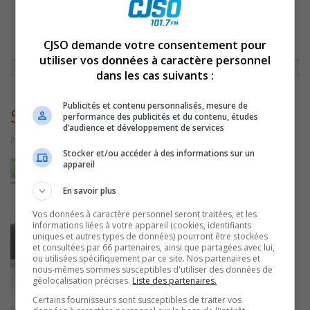
ACCUEIL
»
ACTUALITÉS
»
« ON A RETROUVÉ LE PLAISIR DE TRAVAILLER
ENSEMBLE À LA MRC » SE RÉJOUIT LE PRÉFET DUPUIS
»
CJSO demande votre consentement pour
SYLVAINDUPUISDISCOURS
utiliser vos données à caractère personnel
dans les cas suivants :
Publicités et contenu personnalisés, mesure de
SylvainDupuisDiscours
performance des publicités et du contenu, études
d’audience et développement de services
29 septembre 2022 | Par Sylvain Rochon
Stocker et/ou accéder à des informations sur un
appareil
En savoir plus
Vos données à caractère personnel seront traitées, et les
informations liées à votre appareil (cookies, identifiants
uniques et autres types de données) pourront être stockées
et consultées par 66 partenaires, ainsi que partagées avec lui,
ou utilisées spécifiquement par ce site. Nos partenaires et
nous-mêmes sommes susceptibles d'utiliser des données de
géolocalisation précises.
Liste des partenaires.
Certains fournisseurs sont susceptibles de traiter vos