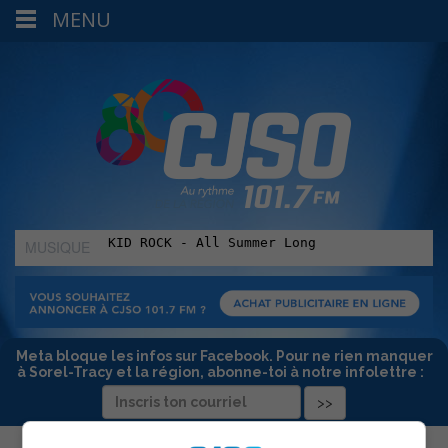
MENU
MUSIQUE
:
Meta bloque les infos sur Facebook. Pour ne rien manquer
à Sorel-Tracy et la région, abonne-toi à notre infolettre :