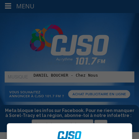
MENU
MUSIQUE
:
Meta bloque les infos sur Facebook. Pour ne rien manquer
à Sorel-Tracy et la région, abonne-toi à notre infolettre :