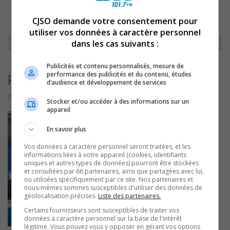
CJSO demande votre consentement pour
ACCUEIL
»
ON A DES CHOSES À DIRE
»
ON A DES CHOSES À DIRE –
ÉMISSION DU 6 OCTOBRE 2022
»
PIERREMANDEVILLEONADESCHOSES
utiliser vos données à caractère personnel
dans les cas suivants :
Publicités et contenu personnalisés, mesure de
performance des publicités et du contenu, études
PierreMandevilleOnAdesChoses
d’audience et développement de services
6 octobre 2022 | Par Sylvain Rochon
Stocker et/ou accéder à des informations sur un
appareil
En savoir plus
Vos données à caractère personnel seront traitées, et les
informations liées à votre appareil (cookies, identifiants
uniques et autres types de données) pourront être stockées
et consultées par 66 partenaires, ainsi que partagées avec lui,
ou utilisées spécifiquement par ce site. Nos partenaires et
nous-mêmes sommes susceptibles d'utiliser des données de
géolocalisation précises.
Liste des partenaires.
Certains fournisseurs sont susceptibles de traiter vos
données à caractère personnel sur la base de l'intérêt
légitime. Vous pouvez vous y opposer en gérant vos options