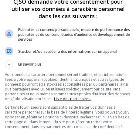
CJSO demande votre consentement pour
utiliser vos données à caractère personnel
REVUES
OPINION
ÉMISSIONS
CONCOURS
dans les cas suivants :
Publicités et contenu personnalisés, mesure de performance des
publicités et du contenu, études d’audience et développement de
services
IRE – 22 SEPTEMBRE 2016 – LAURENT COURNOYER ET SYLVAIN DUPUIS,
Stocker et/ou accéder à des informations sur un appareil
PARTAGEZ
En savoir plus
Vos données à caractère personnel seront traitées, et les informations
liées à votre appareil (cookies, identifiants uniques et autres types de
données) pourront être stockées et consultées par 66 partenaires, ainsi
que partagées avec lui, ou utilisées spécifiquement par ce site. Nos
partenaires et nous-mêmes sommes susceptibles d'utiliser des données
de géolocalisation précises.
Liste des partenaires.
Certains fournisseurs sont susceptibles de traiter vos données à
caractère personnel sur la base de l'intérêt légitime. Vous pouvez vous y
opposer en gérant vos options ci-dessous. Recherchez un lien en bas de
cette page ou dans le menu du site pour gérer ou retirer votre
consentement dans les paramètres des cookies et de confidentialité.