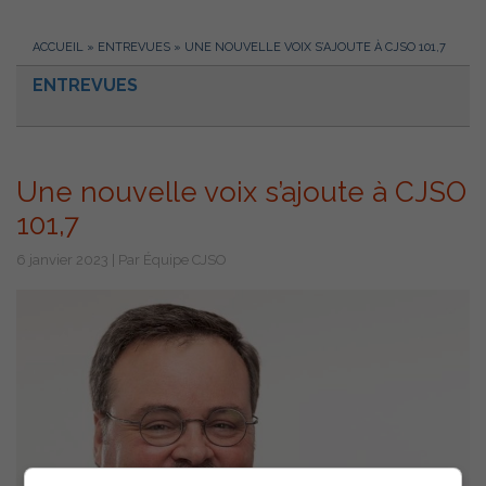
ACCUEIL
»
ENTREVUES
»
UNE NOUVELLE VOIX S’AJOUTE À CJSO 101,7
ENTREVUES
Une nouvelle voix s’ajoute à CJSO
101,7
6 janvier 2023 | Par Équipe CJSO