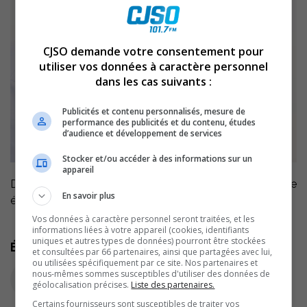
CJSO demande votre consentement pour
utiliser vos données à caractère personnel
dans les cas suivants :
Publicités et contenu personnalisés, mesure de
performance des publicités et du contenu, études
d’audience et développement de services
Stocker et/ou accéder à des informations sur un
appareil
Dès jeudi le 12 janvier, soyez à l’écoute de notre nouvelle
En savoir plus
émission d’affaire publique avec Denis Marion.
Vos données à caractère personnel seront traitées, et les
informations liées à votre appareil (cookies, identifiants
uniques et autres types de données) pourront être stockées
Écoutez l'extrait audio
et consultées par 66 partenaires, ainsi que partagées avec lui,
ou utilisées spécifiquement par ce site. Nos partenaires et
nous-mêmes sommes susceptibles d'utiliser des données de
géolocalisation précises.
Liste des partenaires.
Certains fournisseurs sont susceptibles de traiter vos