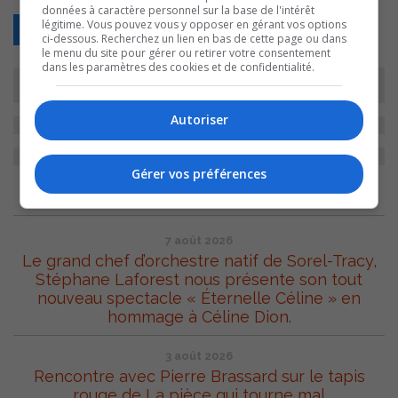
données à caractère personnel sur la base de l'intérêt
légitime. Vous pouvez vous y opposer en gérant vos options
Retour
ci-dessous. Recherchez un lien en bas de cette page ou dans
le menu du site pour gérer ou retirer votre consentement
dans les paramètres des cookies et de confidentialité.
Autoriser
Gérer vos préférences
ARCHIVES
7 août 2026
Le grand chef d’orchestre natif de Sorel-Tracy,
Stéphane Laforest nous présente son tout
nouveau spectacle « Éternelle Céline » en
hommage à Céline Dion.
3 août 2026
Rencontre avec Pierre Brassard sur le tapis
rouge de La pièce qui tourne mal