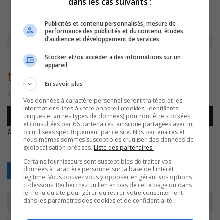
dans les cas suivants :
ACCUEIL
»
CHRONIQUES
»
MYRIAM NOUS PARLE DU TARTUFFE!
»
Publicités et contenu personnalisés, mesure de
TARTUFFE-AU-TNM-1-OCTOBRE-2016
performance des publicités et du contenu, études
d’audience et développement de services
Stocker et/ou accéder à des informations sur un
appareil
tartuffe-au-tnm-1-octobre-2016
En savoir plus
3 octobre 2016 | Par Comm CJSO
Vos données à caractère personnel seront traitées, et les
informations liées à votre appareil (cookies, identifiants
Lecteur
uniques et autres types de données) pourront être stockées
00:00
00:00
audio
et consultées par 66 partenaires, ainsi que partagées avec lui,
tartuffe-au-tnm-1-octobre-2016
.
ou utilisées spécifiquement par ce site. Nos partenaires et
nous-mêmes sommes susceptibles d'utiliser des données de
géolocalisation précises.
Liste des partenaires.
Certains fournisseurs sont susceptibles de traiter vos
données à caractère personnel sur la base de l'intérêt
Retour
légitime. Vous pouvez vous y opposer en gérant vos options
ci-dessous. Recherchez un lien en bas de cette page ou dans
le menu du site pour gérer ou retirer votre consentement
dans les paramètres des cookies et de confidentialité.