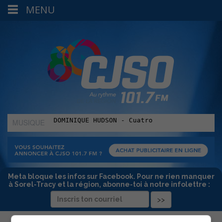
MENU
MUSIQUE
:
Meta bloque les infos sur Facebook. Pour ne rien manquer
à Sorel-Tracy et la région, abonne-toi à notre infolettre :