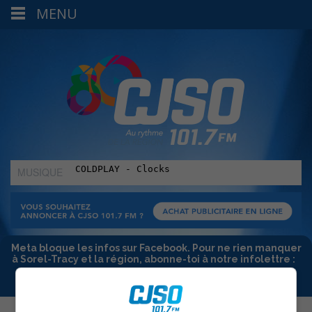
MENU
MUSIQUE
:
Meta bloque les infos sur Facebook. Pour ne rien manquer
à Sorel-Tracy et la région, abonne-toi à notre infolettre :