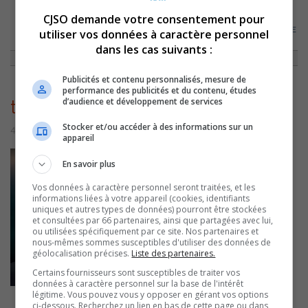
CJSO demande votre consentement pour
ACCUEIL
»
ENTREVUES
»
MYRIAM ARPIN // LES ENFANTS CHEZ DUCEPPE
utiliser vos données à caractère personnel
»
THUMBNAIL_CRS3RWSQ (1)
dans les cas suivants :
Publicités et contenu personnalisés, mesure de
performance des publicités et du contenu, études
d’audience et développement de services
thumbnail_CrS3RWsQ (1)
Stocker et/ou accéder à des informations sur un
4 mars 2020 | Par Équipe CJSO
appareil
En savoir plus
Vos données à caractère personnel seront traitées, et les
informations liées à votre appareil (cookies, identifiants
uniques et autres types de données) pourront être stockées
et consultées par 66 partenaires, ainsi que partagées avec lui,
ou utilisées spécifiquement par ce site. Nos partenaires et
nous-mêmes sommes susceptibles d'utiliser des données de
géolocalisation précises.
Liste des partenaires.
Certains fournisseurs sont susceptibles de traiter vos
données à caractère personnel sur la base de l'intérêt
légitime. Vous pouvez vous y opposer en gérant vos options
ci-dessous. Recherchez un lien en bas de cette page ou dans