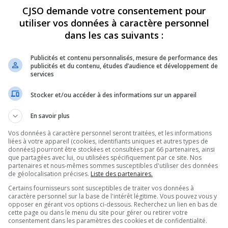
CJSO demande votre consentement pour
utiliser vos données à caractère personnel
REVUES
OPINION
ÉMISSIONS
CONCOURS
dans les cas suivants :
Publicités et contenu personnalisés, mesure de performance des
publicités et du contenu, études d’audience et développement de
 MISES EN VENTE L’AN DERNIER ONT ÉTÉ ACHETÉES PAR DES « NON-
LÉCHARGEMENT
services
PARTAGEZ
Stocker et/ou accéder à des informations sur un appareil
En savoir plus
Vos données à caractère personnel seront traitées, et les informations
liées à votre appareil (cookies, identifiants uniques et autres types de
données) pourront être stockées et consultées par 66 partenaires, ainsi
que partagées avec lui, ou utilisées spécifiquement par ce site. Nos
partenaires et nous-mêmes sommes susceptibles d'utiliser des données
de géolocalisation précises.
Liste des partenaires.
Certains fournisseurs sont susceptibles de traiter vos données à
caractère personnel sur la base de l'intérêt légitime. Vous pouvez vous y
opposer en gérant vos options ci-dessous. Recherchez un lien en bas de
cette page ou dans le menu du site pour gérer ou retirer votre
consentement dans les paramètres des cookies et de confidentialité.