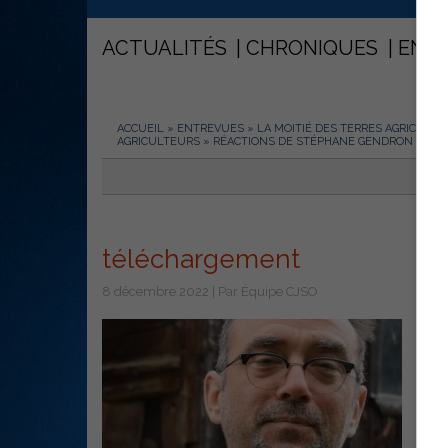
ACTUALITÉS
CHRONIQUES
ENT
ACCUEIL
»
ENTREVUES
»
LA MOITIÉ DES TERRES AGRICOLES
AGRICULTEURS » RÉACTIONS DE STÉPHANE GENDRON
»
TÉ
téléchargement
8 décembre 2022 | Par Équipe CJSO