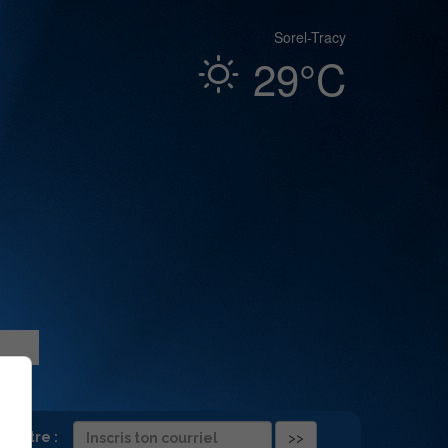
Sorel-Tracy
29°C
folettre :