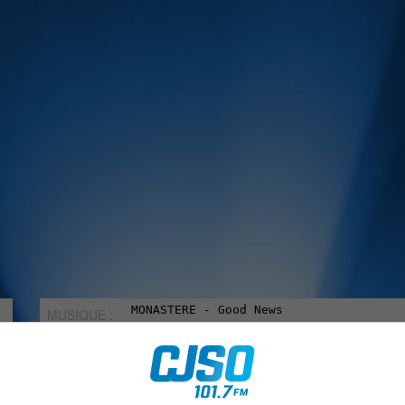
MUSIQUE :
rien manquer à Sorel-Tracy et la région, abonne-toi à notre in