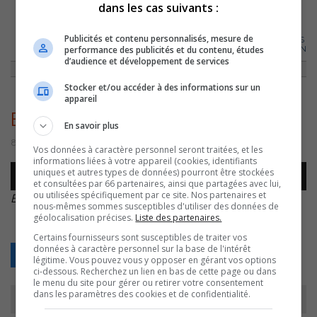
dans les cas suivants :
ACCUEIL
»
ENTREVUES
»
LA MOITIÉ DES TERRES AGRICOLES MISES EN
Publicités et contenu personnalisés, mesure de
VENTE L’AN DERNIER ONT ÉTÉ ACHETÉES PAR DES « NON-AGRICULTEURS
performance des publicités et du contenu, études
» RÉACTIONS DE STÉPHANE GENDRON
»
ENTREVUE STÉPHANE GENDRON
d’audience et développement de services
Stocker et/ou accéder à des informations sur un
appareil
Entrevue Stéphane Gendron
En savoir plus
8 décembre 2022 | Par Équipe CJSO
Vos données à caractère personnel seront traitées, et les
informations liées à votre appareil (cookies, identifiants
Lecteur
uniques et autres types de données) pourront être stockées
00:00
00:00
audio
et consultées par 66 partenaires, ainsi que partagées avec lui,
ou utilisées spécifiquement par ce site. Nos partenaires et
Entrevue Stéphane Gendron
.
nous-mêmes sommes susceptibles d'utiliser des données de
géolocalisation précises.
Liste des partenaires.
Certains fournisseurs sont susceptibles de traiter vos
données à caractère personnel sur la base de l'intérêt
Retour
légitime. Vous pouvez vous y opposer en gérant vos options
ci-dessous. Recherchez un lien en bas de cette page ou dans
le menu du site pour gérer ou retirer votre consentement
dans les paramètres des cookies et de confidentialité.