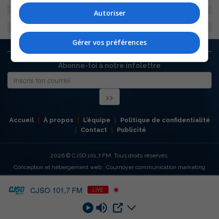
Autoriser
Gérer vos préférences
Abonne-toi à notre infolettre
Accueil
À propos
L’équipe
Politique de confidentialité
Contact
Publicité
2026
© CJSO 101,7 FM. Tous droits réservés.
Conception et hébergement web : Cournoyer communication marketing
CJSO 101,7 FM
LIVE