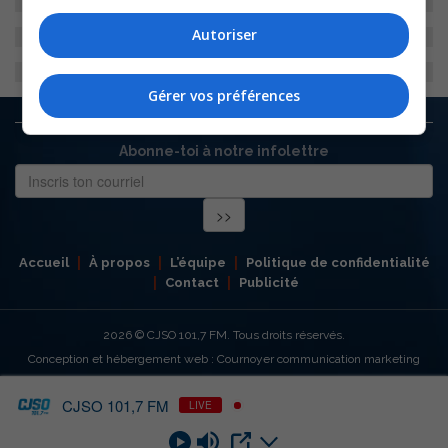
Autoriser
Gérer vos préférences
Abonne-toi à notre infolettre
Accueil
À propos
L’équipe
Politique de confidentialité
Contact
Publicité
2026
© CJSO 101,7 FM. Tous droits réservés.
Conception et hébergement web : Cournoyer communication marketing
CJSO 101,7 FM
LIVE