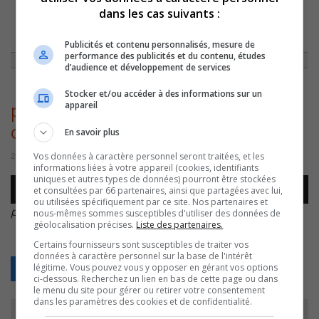
dans les cas suivants :
ACCUEIL
»
ENTREVUES
»
TENDANCES AUTOMNALES POUR VOS PIEDS
»
PHILIPPE-LABARRE-TENDANCES-CHAUSSURES
Publicités et contenu personnalisés, mesure de
performance des publicités et du contenu, études
d’audience et développement de services
Stocker et/ou accéder à des informations sur un
appareil
philippe-labarre-tendances-
chaussures
En savoir plus
Vos données à caractère personnel seront traitées, et les
20 septembre 2016 | Par Équipe CJSO
informations liées à votre appareil (cookies, identifiants
uniques et autres types de données) pourront être stockées
Lecteur
et consultées par 66 partenaires, ainsi que partagées avec lui,
00:00
00:00
audio
ou utilisées spécifiquement par ce site. Nos partenaires et
philippe-labarre-tendances-chaussures
.
nous-mêmes sommes susceptibles d'utiliser des données de
géolocalisation précises.
Liste des partenaires.
Certains fournisseurs sont susceptibles de traiter vos
données à caractère personnel sur la base de l'intérêt
légitime. Vous pouvez vous y opposer en gérant vos options
Retour
ci-dessous. Recherchez un lien en bas de cette page ou dans
le menu du site pour gérer ou retirer votre consentement
dans les paramètres des cookies et de confidentialité.