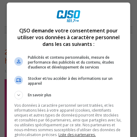
ACCUEIL
»
BLOGUE DE MYRIAM ARPIN
»
MITSOU FAIT REVIVRE « C’EST
CHAUD » AVEC YA CETIDON ET TOKO
»
2EF20-MITSOU-SINGLE-CEST-
CHAUD-HOT
CJSO demande votre consentement pour
utiliser vos données à caractère personnel
dans les cas suivants :
2ef20-mitsou-single-cest-chaud-
Publicités et contenu personnalisés, mesure de
hot
performance des publicités et du contenu, études
d’audience et développement de services
13 mai 2026 | Par Myriam Arpin
Stocker et/ou accéder à des informations sur un
appareil
En savoir plus
Vos données à caractère personnel seront traitées, et les
informations liées à votre appareil (cookies, identifiants
uniques et autres types de données) pourront être stockées
et consultées par 66 partenaires, ainsi que partagées avec lui,
ou utilisées spécifiquement par ce site. Nos partenaires et
nous-mêmes sommes susceptibles d'utiliser des données de
géolocalisation précises.
Liste des partenaires.