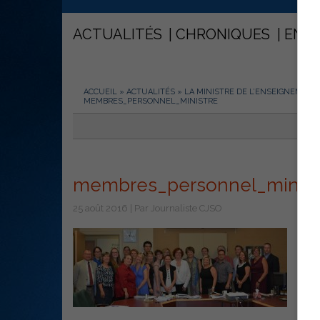
ACTUALITÉS
CHRONIQUES
ENT
ACCUEIL
»
ACTUALITÉS
»
LA MINISTRE DE L’ENSEIGNEMENT 
MEMBRES_PERSONNEL_MINISTRE
membres_personnel_minist
25 août 2016 | Par Journaliste CJSO