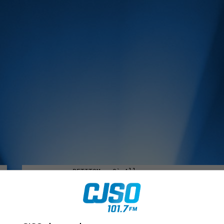
MUSIQUE :
rien manquer à Sorel-Tracy et la région, abonne-toi à notre in