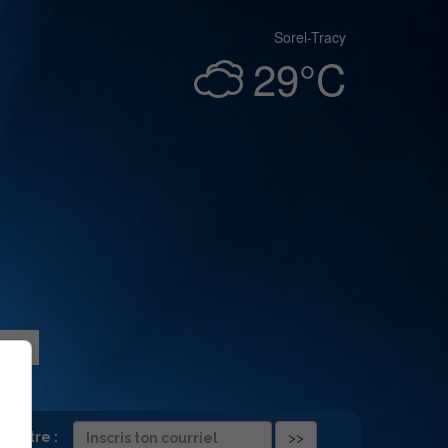
Sorel-Tracy
29°C
folettre :