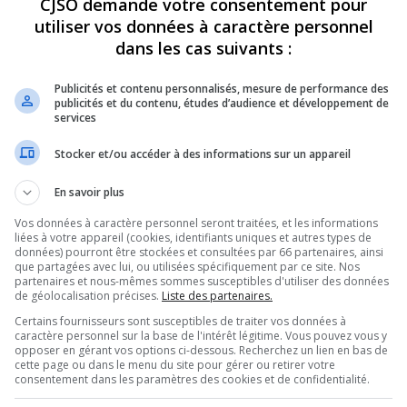
CJSO demande votre consentement pour
utiliser vos données à caractère personnel
REVUES
OPINION
ÉMISSIONS
CONCOURS
dans les cas suivants :
Publicités et contenu personnalisés, mesure de performance des
publicités et du contenu, études d’audience et développement de
services
SUPÉRIEUR, HÉLÈNE DAVID, EN VISITE AU CÉGEP DE SOREL-TRACY
»
Stocker et/ou accéder à des informations sur un appareil
PARTAGEZ
En savoir plus
Vos données à caractère personnel seront traitées, et les informations
re
liées à votre appareil (cookies, identifiants uniques et autres types de
données) pourront être stockées et consultées par 66 partenaires, ainsi
que partagées avec lui, ou utilisées spécifiquement par ce site. Nos
partenaires et nous-mêmes sommes susceptibles d'utiliser des données
de géolocalisation précises.
Liste des partenaires.
Certains fournisseurs sont susceptibles de traiter vos données à
caractère personnel sur la base de l'intérêt légitime. Vous pouvez vous y
opposer en gérant vos options ci-dessous. Recherchez un lien en bas de
cette page ou dans le menu du site pour gérer ou retirer votre
consentement dans les paramètres des cookies et de confidentialité.