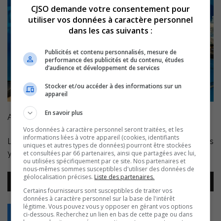
CJSO demande votre consentement pour
utiliser vos données à caractère personnel
dans les cas suivants :
Publicités et contenu personnalisés, mesure de
performance des publicités et du contenu, études
d’audience et développement de services
Stocker et/ou accéder à des informations sur un
appareil
En savoir plus
Animation: Myriam Kessiby.
Vos données à caractère personnel seront traitées, et les
informations liées à votre appareil (cookies, identifiants
La protection des berges face à l’érosion, la santé des
uniques et autres types de données) pourront être stockées
yeux et les réalités d’un refuge animalier.
et consultées par 66 partenaires, ainsi que partagées avec lui,
ou utilisées spécifiquement par ce site. Nos partenaires et
nous-mêmes sommes susceptibles d'utiliser des données de
Lecteur
géolocalisation précises.
Liste des partenaires.
00:00
00:00
audio
Certains fournisseurs sont susceptibles de traiter vos
données à caractère personnel sur la base de l'intérêt
légitime. Vous pouvez vous y opposer en gérant vos options
Retour
ci-dessous. Recherchez un lien en bas de cette page ou dans