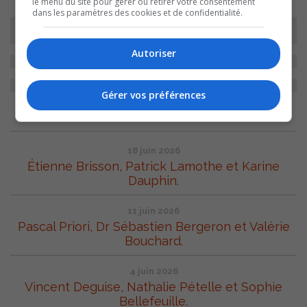
le menu du site pour gérer ou retirer votre consentement
dans les paramètres des cookies et de confidentialité.
Autoriser
Gérer vos préférences
ARCHIVES
18 juin 2026
Étienne Brisson, Patrick Lamothe et Karine
Dauphin.
11 juin 2026
Pascal Priori, Dr Sébastien Bergeron et Valérie
Bouchard.
4 juin 2026
Vincent Deguise, Nathalie Pételle et Sophie
Bellefeuille.