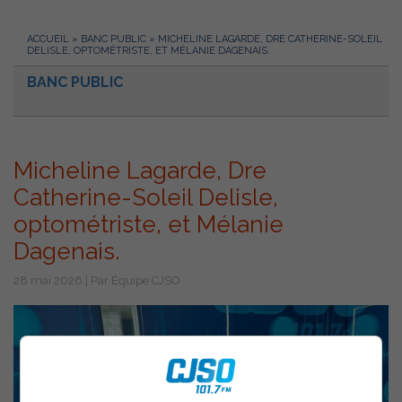
ACCUEIL
»
BANC PUBLIC
»
MICHELINE LAGARDE, DRE CATHERINE-SOLEIL
DELISLE, OPTOMÉTRISTE, ET MÉLANIE DAGENAIS.
BANC PUBLIC
Micheline Lagarde, Dre
Catherine-Soleil Delisle,
optométriste, et Mélanie
Dagenais.
28 mai 2026 | Par Équipe CJSO