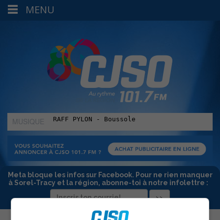
MENU
MUSIQUE
:
Meta bloque les infos sur Facebook. Pour ne rien manquer
à Sorel-Tracy et la région, abonne-toi à notre infolettre :