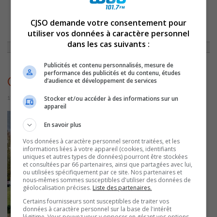
CJSO demande votre consentement pour
ACCUEIL
»
ACTUALITÉS
»
LES MEMBRES DES 3 SYNDICATS DU CÉGEP DE
SOREL-TRACY CONVOQUÉS EN ASSEMBLÉE SPÉCIALE
»
utiliser vos données à caractère personnel
CÉGEPSORELTRACYAUT2022
dans les cas suivants :
Publicités et contenu personnalisés, mesure de
performance des publicités et du contenu, études
CégepSorelTracyAut2022
d’audience et développement de services
17 octobre 2022 | Par Sylvain Rochon
Stocker et/ou accéder à des informations sur un
appareil
En savoir plus
Vos données à caractère personnel seront traitées, et les
informations liées à votre appareil (cookies, identifiants
uniques et autres types de données) pourront être stockées
et consultées par 66 partenaires, ainsi que partagées avec lui,
ou utilisées spécifiquement par ce site. Nos partenaires et
nous-mêmes sommes susceptibles d'utiliser des données de
géolocalisation précises.
Liste des partenaires.
Certains fournisseurs sont susceptibles de traiter vos
données à caractère personnel sur la base de l'intérêt
légitime. Vous pouvez vous y opposer en gérant vos options