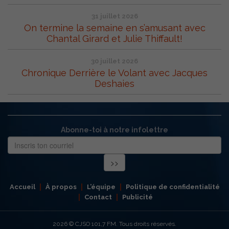
31 juillet 2026
On termine la semaine en s’amusant avec
Chantal Girard et Julie Thiffault!
30 juillet 2026
Chronique Derrière le Volant avec Jacques
Deshaies
Abonne-toi à notre infolettre
Accueil
À propos
L’équipe
Politique de confidentialité
Contact
Publicité
2026
© CJSO 101,7 FM. Tous droits réservés.