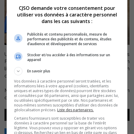
CJSO demande votre consentement pour
utiliser vos données à caractère personnel
dans les cas suivants :
Publicités et contenu personnalisés, mesure de
performance des publicités et du contenu, études
d’audience et développement de services
Un album jeunesse pour ceux qui boudent le temps des
Stocker et/ou accéder à des informations sur un
appareil
Fêtes, un autre pour observer les traces dans la neige, un
livre pour nous aider à alléger nos poubelles et un roman
En savoir plus
qui se déroule dans une librairie.
Vos données à caractère personnel seront traitées, et les
informations liées à votre appareil (cookies, identifiants
Mélissa Jacques est auteure jeunesse et technicienne en
uniques et autres types de données) pourront être stockées
et consultées par 66 partenaires, ainsi que partagées avec lui,
documentation aux bibliothèques de Sorel-Tracy.
ou utilisées spécifiquement par ce site. Nos partenaires et
nous-mêmes sommes susceptibles d'utiliser des données de
géolocalisation précises.
Liste des partenaires.
Lecteur
00:00
00:00
audio
Certains fournisseurs sont susceptibles de traiter vos
données à caractère personnel sur la base de l'intérêt
légitime. Vous pouvez vous y opposer en gérant vos options
ci-dessous. Recherchez un lien en bas de cette page ou dans
Retour