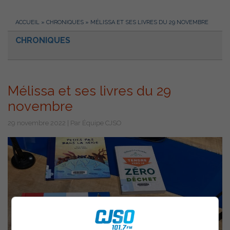
ACCUEIL
»
CHRONIQUES
»
MÉLISSA ET SES LIVRES DU 29 NOVEMBRE
CHRONIQUES
Mélissa et ses livres du 29
novembre
29 novembre 2022 | Par Équipe CJSO