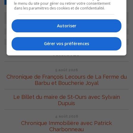
le menu du site pour gérer ou retirer votre consentement
dans les paramètres des cookies et de confidentialité.
Autoriser
Gérer vos préférences
ARCHIVES
5 août 2026
Chronique de François Lecours de La Ferme du
Barbu et Boucherie Joyal
Le Billet du maire de St-Ours avec Sylvain
Dupuis
4 août 2026
Chronique Immobilière avec Patrick
Charbonneau