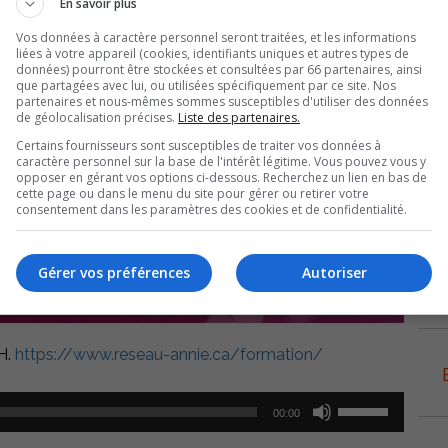
En savoir plus
Vos données à caractère personnel seront traitées, et les informations
liées à votre appareil (cookies, identifiants uniques et autres types de
données) pourront être stockées et consultées par 66 partenaires, ainsi
que partagées avec lui, ou utilisées spécifiquement par ce site. Nos
partenaires et nous-mêmes sommes susceptibles d'utiliser des données
de géolocalisation précises.
Liste des partenaires.
Certains fournisseurs sont susceptibles de traiter vos données à
caractère personnel sur la base de l'intérêt légitime. Vous pouvez vous y
opposer en gérant vos options ci-dessous. Recherchez un lien en bas de
cette page ou dans le menu du site pour gérer ou retirer votre
consentement dans les paramètres des cookies et de confidentialité.
Gérer vos préférences
Autoriser
H.
https://www.reseau-annie.ca/formation/
Utilisez
00:00
les
flèches