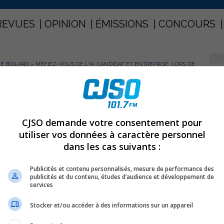
REVUES
OPINION
ÉMISSIONS
CONCOURS
IE BOILARD
»
MÉFIEZ-VOUS DE L’IA, CANDIDAT ET ENTREPRISE, LORS DE
PARTAGEZ
ARD
CJSO demande votre consentement pour
t et entreprise, lors de processus
utiliser vos données à caractère personnel
dans les cas suivants :
Publicités et contenu personnalisés, mesure de performance des
publicités et du contenu, études d’audience et développement de
services
Stocker et/ou accéder à des informations sur un appareil