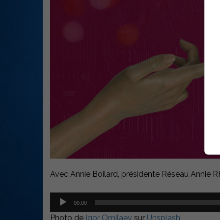
Avec Annie Boilard, présidente Réseau Annie R
Lecteur
00:00
audio
Photo de
Igor Omilaev
sur
Unsplash