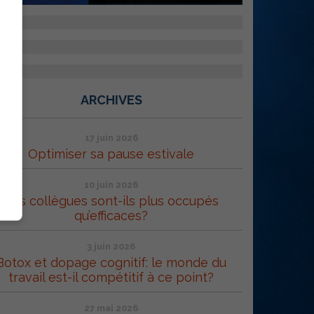
ARCHIVES
17 juin 2026
Optimiser sa pause estivale
10 juin 2026
Vos collègues sont-ils plus occupés
qu’efficaces?
3 juin 2026
Botox et dopage cognitif: le monde du
travail est-il compétitif à ce point?
27 mai 2026