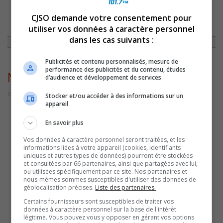
CJSO demande votre consentement pour
ACCUEIL
»
ACTUALITÉS
»
MATCH BÉNÉFICE DES ANCIENS CANADIENS À
utiliser vos données à caractère personnel
CONTRECOEUR
»
MATCHANCIENSCANADIENS
dans les cas suivants :
Publicités et contenu personnalisés, mesure de
performance des publicités et du contenu, études
MatchAnciensCanadiens
d’audience et développement de services
17 janvier 2023 | Par Sylvain Rochon
Stocker et/ou accéder à des informations sur un
appareil
En savoir plus
Vos données à caractère personnel seront traitées, et les
informations liées à votre appareil (cookies, identifiants
uniques et autres types de données) pourront être stockées
et consultées par 66 partenaires, ainsi que partagées avec lui,
ou utilisées spécifiquement par ce site. Nos partenaires et
nous-mêmes sommes susceptibles d'utiliser des données de
géolocalisation précises.
Liste des partenaires.
Certains fournisseurs sont susceptibles de traiter vos
données à caractère personnel sur la base de l'intérêt
légitime. Vous pouvez vous y opposer en gérant vos options