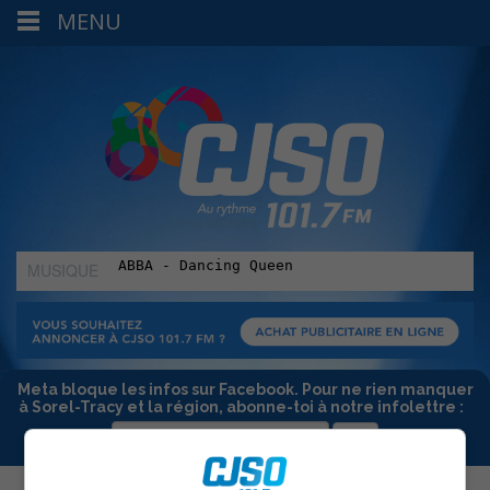
MENU
MUSIQUE
:
Meta bloque les infos sur Facebook. Pour ne rien manquer
à Sorel-Tracy et la région, abonne-toi à notre infolettre :