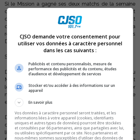
Si le Mission a gagné ses deux matchs de la semaine
dernière, c’est beaucoup en partie grâce à l’apport
offensif du vétéran défenseur. Contre Laval, il a inscrit
deux buts et mérité la première étoile du match. Il a
répété l’exploit vendredi dernier, cette fois contre les
CJSO demande votre consentement pour
Dragons de Verdun au Colisée Cardin.
utiliser vos données à caractère personnel
dans les cas suivants :
Sherbrooke et Deschênes au Colisée vendredi
Publicités et contenu personnalisés, mesure de
performance des publicités et du contenu, études
Dans un autre ordre d’idées, le prochain match local du
d’audience et développement de services
Mission sera très spécial. Vendredi, les Sorelois recevront
Stocker et/ou accéder à des informations sur un
le Saint-François de Sherbrooke. Il s’agira du premier
appareil
match à Sorel-Tracy impliquant l’équipe sherbrookoise
et Christian Deschênes dans ses rangs.
En savoir plus
Vos données à caractère personnel seront traitées, et les
De plus, l’action risque de ne pas manquer car les
informations liées à votre appareil (cookies, identifiants
uniques et autres types de données) pourront être stockées
derniers affrontements entre les deux équipes ont donné
et consultées par 66 partenaires, ainsi que partagées avec lui,
lieu à du jeu spectaculaire et robuste à Sherbrooke. De
ou utilisées spécifiquement par ce site. Nos partenaires et
nous-mêmes sommes susceptibles d'utiliser des données de
formidables affrontements sont à prévoir entre Craig