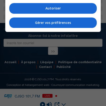
Autoriser
Gérer vos préférences
Abonne-toi à notre infolettre
Accueil
À propos
L’équipe
Politique de confidentialité
Contact
Publicité
2026
© CJSO 101,7 FM. Tous droits réservés.
Conception et hébergement web : Cournoyer communication marketing
CJSO 101,7 FM
LIVE