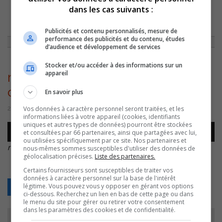
dans les cas suivants :
ACCUEIL
»
NON CLASSÉ
»
MARIE OTIS/BIOPHARE
»
MARIE-OTIS-
JOURNEES-DE-LA-CULTURE
Publicités et contenu personnalisés, mesure de
performance des publicités et du contenu, études
d’audience et développement de services
Stocker et/ou accéder à des informations sur un
appareil
marie-otis-journees-de-la-
culture
En savoir plus
Vos données à caractère personnel seront traitées, et les
28 septembre 2016 | Par Équipe CJSO
informations liées à votre appareil (cookies, identifiants
uniques et autres types de données) pourront être stockées
Lecteur
et consultées par 66 partenaires, ainsi que partagées avec lui,
00:00
00:00
audio
ou utilisées spécifiquement par ce site. Nos partenaires et
marie-otis-journees-de-la-culture
.
nous-mêmes sommes susceptibles d'utiliser des données de
géolocalisation précises.
Liste des partenaires.
Certains fournisseurs sont susceptibles de traiter vos
données à caractère personnel sur la base de l'intérêt
légitime. Vous pouvez vous y opposer en gérant vos options
Retour
ci-dessous. Recherchez un lien en bas de cette page ou dans
le menu du site pour gérer ou retirer votre consentement
dans les paramètres des cookies et de confidentialité.