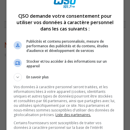
ACCUEIL
»
ACTUALITÉS
»
MARIE-JOSÉE PICARD : NOUVELLE DIRECTRICE
CJSO demande votre consentement pour
GÉNÉRALE DE TOURISME RÉGION SOREL-TRACY
»
MARIEJOSEEPICARD
utiliser vos données à caractère personnel
dans les cas suivants :
Publicités et contenu personnalisés, mesure de
MarieJoseePicard
performance des publicités et du contenu, études
d’audience et développement de services
17 janvier 2023 | Par Sylvain Rochon
Stocker et/ou accéder à des informations sur un
appareil
En savoir plus
Vos données à caractère personnel seront traitées, et les
informations liées à votre appareil (cookies, identifiants
uniques et autres types de données) pourront être stockées
et consultées par 66 partenaires, ainsi que partagées avec lui,
ou utilisées spécifiquement par ce site. Nos partenaires et
nous-mêmes sommes susceptibles d'utiliser des données de
géolocalisation précises.
Liste des partenaires.
Certains fournisseurs sont susceptibles de traiter vos
données à caractère personnel sur la base de l'intérêt