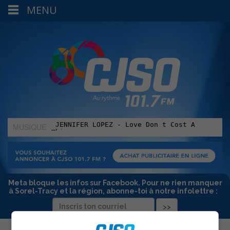
MENU
MUSIQUE
:
Meta bloque les infos sur Facebook. Pour ne rien manquer
à Sorel-Tracy et la région, abonne-toi à notre infolettre :