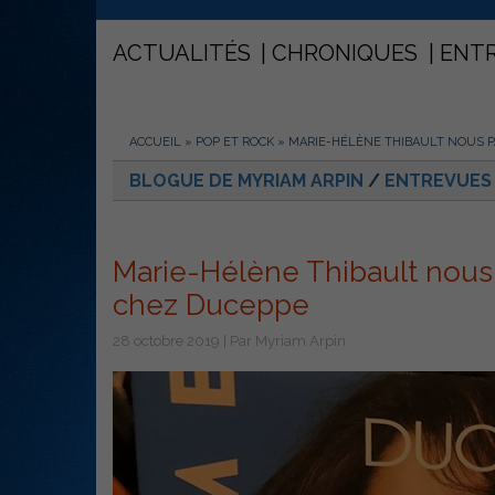
ACTUALITÉS
CHRONIQUES
ENT
ACCUEIL
»
POP ET ROCK
»
MARIE-HÉLÈNE THIBAULT NOUS PA
BLOGUE DE MYRIAM ARPIN
/
ENTREVUES
Marie-Hélène Thibault nous p
chez Duceppe
28 octobre 2019 | Par Myriam Arpin