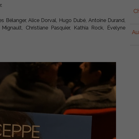
pour
.
augmenter
Ch
ou
Yves Bélanger, Alice Dorval, Hugo Dubé, Antoine Durand,
diminuer
le
ignault, Christiane Pasquier, Kathia Rock, Évelyne
Au
volume.