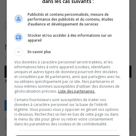
dans les cas suivants :
ACCUEIL
»
ENTREVUES
»
MARIE-HÉLÈNE GENDREAU NOUS PARLE DE LA
Publicités et contenu personnalisés, mesure de
PIÈCE DE THÉÂTRE « LES ENFANTS »
»
MARIE-HÉLÈNE – GENDREAU
performance des publicités et du contenu, études
d’audience et développement de services
Stocker et/ou accéder à des informations sur un
appareil
Marie-Hélène – Gendreau
En savoir plus
19 février 2020 | Par Myriam Arpin
Vos données à caractère personnel seront traitées, et les
informations liées à votre appareil (cookies, identifiants
Lecteur
uniques et autres types de données) pourront être stockées
00:00
00:00
audio
et consultées par 66 partenaires, ainsi que partagées avec lui,
Marie-Hélène – Gendreau
.
ou utilisées spécifiquement par ce site. Nos partenaires et
nous-mêmes sommes susceptibles d'utiliser des données de
géolocalisation précises.
Liste des partenaires.
Certains fournisseurs sont susceptibles de traiter vos
données à caractère personnel sur la base de l'intérêt
Retour
légitime. Vous pouvez vous y opposer en gérant vos options
ci-dessous. Recherchez un lien en bas de cette page ou dans
le menu du site pour gérer ou retirer votre consentement
dans les paramètres des cookies et de confidentialité.