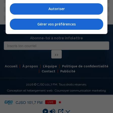
Autoriser
Gérer vos préférences
Abonne-toi à notre infolettre
Accueil
À propos
L’équipe
Politique de confidentialité
Contact
Publicité
2026
© CJSO 101,7 FM. Tous droits réservés.
Conception et hébergement web : Cournoyer communication marketing
CJSO 101,7 FM
LIVE