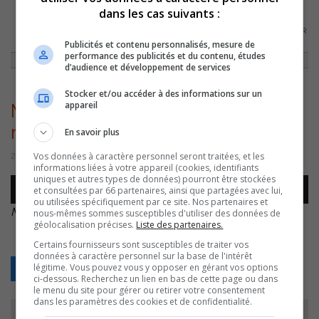
dans les cas suivants :
ACCUEIL
»
ENTREVUES
»
MARIE-EVE PARENTEAU // 300 RAISONS D’AIMER
MEXICO
»
MARIE-EVE PARENTEAU – 300 RAISONS D’AIMER MEXICO
Publicités et contenu personnalisés, mesure de
performance des publicités et du contenu, études
d’audience et développement de services
Stocker et/ou accéder à des informations sur un
appareil
Marie-Eve Parenteau – 300
raisons d’aimer Mexico
En savoir plus
Vos données à caractère personnel seront traitées, et les
20 février 2020 | Par Équipe CJSO
informations liées à votre appareil (cookies, identifiants
uniques et autres types de données) pourront être stockées
Lecteur
et consultées par 66 partenaires, ainsi que partagées avec lui,
00:00
00:00
audio
ou utilisées spécifiquement par ce site. Nos partenaires et
Marie-Eve Parenteau – 300 raisons d’aimer Mexico
.
nous-mêmes sommes susceptibles d'utiliser des données de
géolocalisation précises.
Liste des partenaires.
Certains fournisseurs sont susceptibles de traiter vos
données à caractère personnel sur la base de l'intérêt
légitime. Vous pouvez vous y opposer en gérant vos options
Retour
ci-dessous. Recherchez un lien en bas de cette page ou dans
le menu du site pour gérer ou retirer votre consentement
dans les paramètres des cookies et de confidentialité.