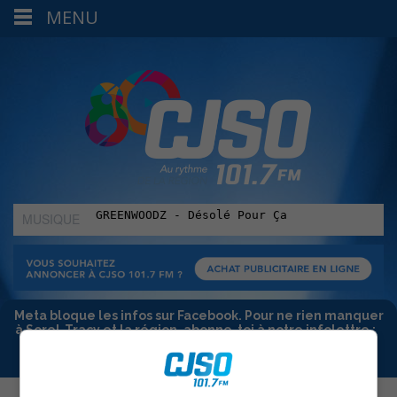
MENU
MUSIQUE
:
Meta bloque les infos sur Facebook. Pour ne rien manquer
à Sorel-Tracy et la région, abonne-toi à notre infolettre :