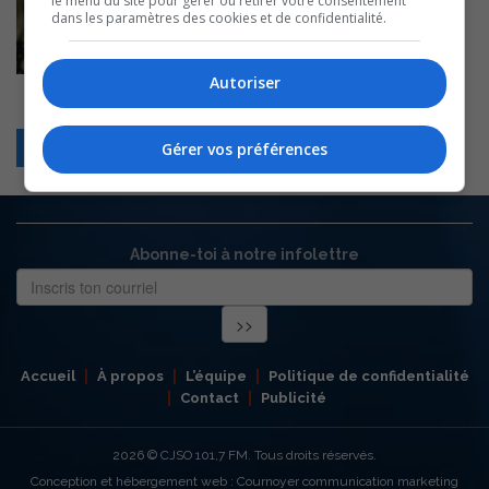
le menu du site pour gérer ou retirer votre consentement
dans les paramètres des cookies et de confidentialité.
Autoriser
Retour
Gérer vos préférences
Abonne-toi à notre infolettre
Accueil
À propos
L’équipe
Politique de confidentialité
Contact
Publicité
2026
© CJSO 101,7 FM. Tous droits réservés.
Conception et hébergement web : Cournoyer communication marketing