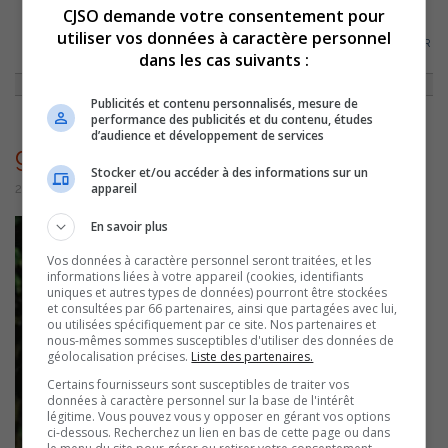
CJSO demande votre consentement pour
utiliser vos données à caractère personnel
ACCUEIL
»
ENTREVUES
»
MARIE-EVE PARENTEAU // 300 RAISONS D’AIMER
dans les cas suivants :
MEXICO
»
GR_PARE1044
Publicités et contenu personnalisés, mesure de
performance des publicités et du contenu, études
d’audience et développement de services
gr_PARE1044
Stocker et/ou accéder à des informations sur un
appareil
20 février 2020 | Par Équipe CJSO
En savoir plus
Vos données à caractère personnel seront traitées, et les
informations liées à votre appareil (cookies, identifiants
uniques et autres types de données) pourront être stockées
et consultées par 66 partenaires, ainsi que partagées avec lui,
ou utilisées spécifiquement par ce site. Nos partenaires et
nous-mêmes sommes susceptibles d'utiliser des données de
géolocalisation précises.
Liste des partenaires.
Certains fournisseurs sont susceptibles de traiter vos
données à caractère personnel sur la base de l'intérêt
légitime. Vous pouvez vous y opposer en gérant vos options
ci-dessous. Recherchez un lien en bas de cette page ou dans