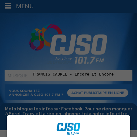
MENU
MUSIQUE
:
Meta bloque les infos sur Facebook. Pour ne rien manquer
à Sorel-Tracy et la région, abonne-toi à notre infolettre :