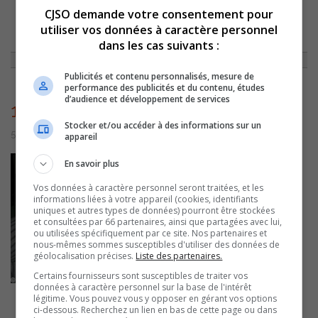
CJSO demande votre consentement pour
utiliser vos données à caractère personnel
ACCUEIL
»
ACTUALITÉS
»
MARC VIGNEAULT DEVIENT LE NOUVEAU
PRÉSIDENT DU CA D’AZIMUT
»
1147
dans les cas suivants :
Publicités et contenu personnalisés, mesure de
performance des publicités et du contenu, études
d’audience et développement de services
1147
Stocker et/ou accéder à des informations sur un
5 juillet 2016 | Par admin
appareil
En savoir plus
Vos données à caractère personnel seront traitées, et les
informations liées à votre appareil (cookies, identifiants
uniques et autres types de données) pourront être stockées
et consultées par 66 partenaires, ainsi que partagées avec lui,
ou utilisées spécifiquement par ce site. Nos partenaires et
nous-mêmes sommes susceptibles d'utiliser des données de
géolocalisation précises.
Liste des partenaires.
Certains fournisseurs sont susceptibles de traiter vos
données à caractère personnel sur la base de l'intérêt
légitime. Vous pouvez vous y opposer en gérant vos options
ci-dessous. Recherchez un lien en bas de cette page ou dans