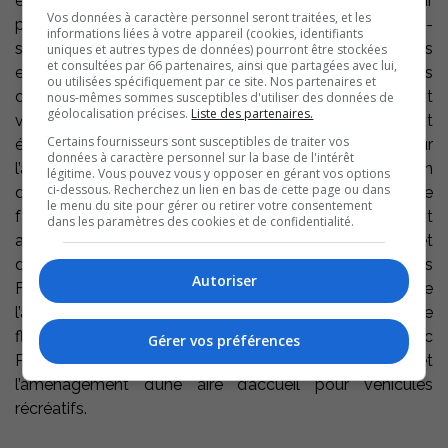
équipements de jeu libre où les enfants créeront leur
Vos données à caractère personnel seront traitées, et les
propre univers puis, dans au moins 3 parcs – Regard-
informations liées à votre appareil (cookies, identifiants
sur-le-Fleuve, carré Royal et Maisouna – des tables
uniques et autres types de données) pourront être stockées
et consultées par 66 partenaires, ainsi que partagées avec lui,
extérieures avec damier intégré pour jouer aux échecs
ou utilisées spécifiquement par ce site. Nos partenaires et
ou aux dames. Jocelyn Daneau veut également
nous-mêmes sommes susceptibles d'utiliser des données de
géolocalisation précises.
Liste des partenaires.
valoriser les berges du Richelieu. Son programme fait
Certains fournisseurs sont susceptibles de traiter vos
état d’une étude de faisabilité portant sur
données à caractère personnel sur la base de l'intérêt
l’agrandissement du parc des Bateaux blancs, en
légitime. Vous pouvez vous y opposer en gérant vos options
ci-dessous. Recherchez un lien en bas de cette page ou dans
direction du pont des chars, de manière à intégrer de
le menu du site pour gérer ou retirer votre consentement
façon dynamique ce secteur du quartier Saint-Laurent
dans les paramètres des cookies et de confidentialité.
au centre-ville de Sorel-Tracy dans le contexte du projet
de développement économique de la Promenade des
Autoriser
Filles du Roy. Il souhaite, notamment, qu’on examine
l’ajout de quai pour bateaux, d’hébergement temporaire
flottant, le transfert des surfaces de volleyball du parc
Gérer vos préférences
Pelletier situées le long du boulevard Poliquin et
l’aménagement d’une aire d’accueil pour véhicules
récréatifs.