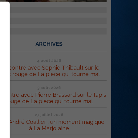
ARCHIVES
4 août 2026
Rencontre avec Sophie Thibault sur le
tapis rouge de La pièce qui tourne mal
3 août 2026
contre avec Pierre Brassard sur le tapis
rouge de La pièce qui tourne mal
27 juillet 2026
rc-André Coallier : un moment magique
à La Marjolaine