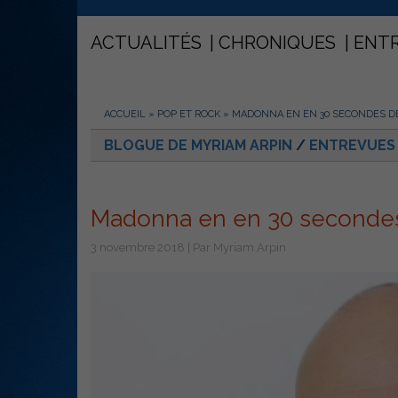
ACTUALITÉS
CHRONIQUES
ENT
ACCUEIL
»
POP ET ROCK
»
MADONNA EN EN 30 SECONDES DE
BLOGUE DE MYRIAM ARPIN
/
ENTREVUES
Madonna en en 30 secondes
3 novembre 2018 | Par Myriam Arpin