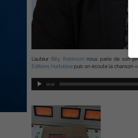
L’auteur
Billy Robinson
nous parle de son pr
Éditions Hurtubise
puis on écoute la chanson « 
Lecteur
00:00
audio