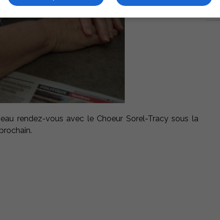
eau rendez-vous avec le Choeur Sorel-Tracy sous la
prochain.