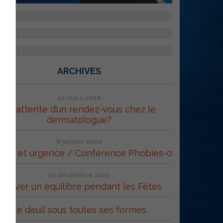
ARCHIVES
12 mars 2026
En attente d’un rendez-vous chez le
dermatologue?
8 janvier 2026
ppe et urgence / Conférence Phobies-0
10 décembre 2025
Trouver un équilibre pendant les Fêtes
Le deuil sous toutes ses formes